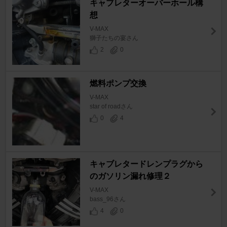
キャブレターオーバーホール構
想
V-MAX
獅子たちの宴さん
2
0
燃料ポンプ交換
V-MAX
star of roadさん
0
4
キャブレタードレンプラグから
のガソリン漏れ修理２
V-MAX
bass_96さん
4
0