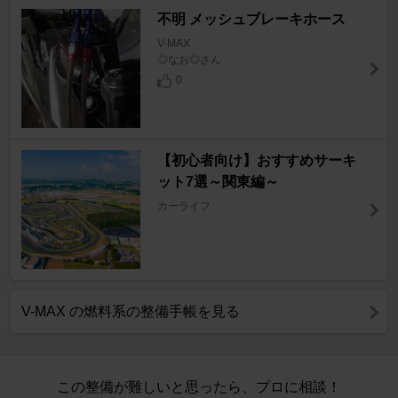
不明 メッシュブレーキホース
V-MAX
◎なお◎さん
0
【初心者向け】おすすめサーキ
ット7選～関東編～
カーライフ
V-MAX の燃料系の整備手帳を見る
この整備が難しいと思ったら、プロに相談！