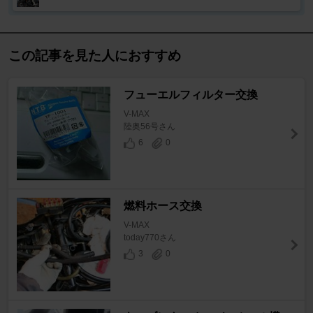
この記事を見た人におすすめ
フューエルフィルター交換
V-MAX
陸奥56号さん
6
0
燃料ホース交換
V-MAX
today770さん
3
0