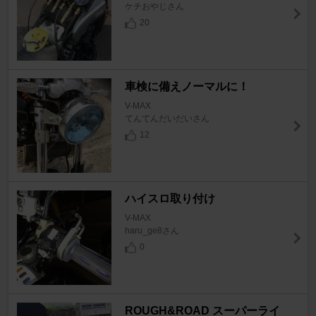
ケチおやじさん
20
車検に備えノーマルに！
V-MAX
てんてんだいだいさん
12
ハイスロ取り付け
V-MAX
haru_ge8さん
0
ROUGH&ROAD スーパーライ