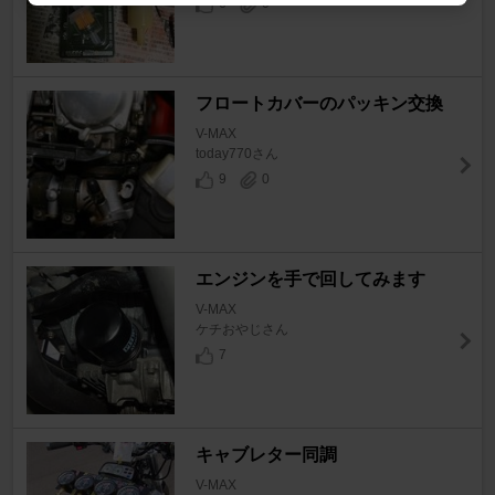
6
0
フロートカバーのパッキン交換
V-MAX
today770さん
9
0
エンジンを手で回してみます
V-MAX
ケチおやじさん
7
キャブレター同調
V-MAX