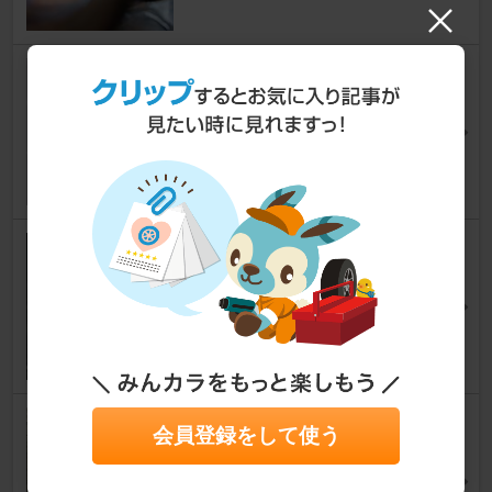
Oリング交換。燃料漏れが直り
ました。
V-MAX
today770さん
5
0
燃料フィルター交換
V-MAX
とも42さん
8
0
燃料フィルター交換
会員登録をして使う
V-MAX
IKIKさん