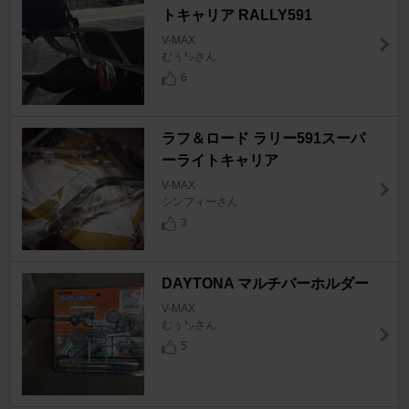
トキャリア RALLY591
V-MAX
むぅ㌧さん
6
ラフ＆ロード ラリー591スーパ
ーライトキャリア
V-MAX
シンフィーさん
3
DAYTONA マルチバーホルダー
V-MAX
むぅ㌧さん
5