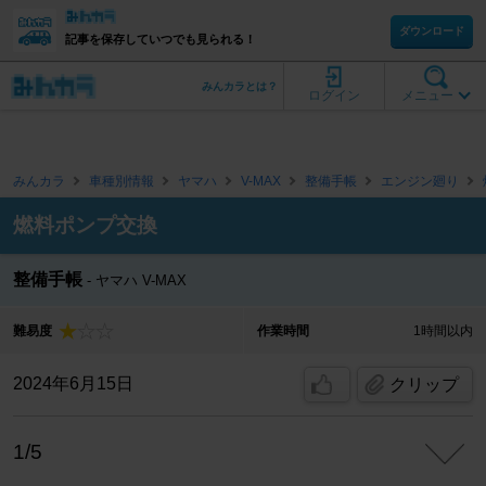
ダウンロード
記事を保存していつでも見られる！
みんカラとは？
ログイン
メニュー
みんカラ
車種別情報
ヤマハ
V-MAX
整備手帳
エンジン廻り
燃料ポンプ交換
整備手帳
ヤマハ V-MAX
難易度
作業時間
1時間以内
2024年6月15日
クリップ
1/5