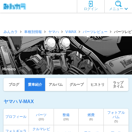
ログイン
メニュー
みんカラ
車種別情報
ヤマハ
V-MAX
パーツレビュー
パーツレビュー
Hiroiro
ラップ
ブログ
愛車紹介
アルバム
グループ
ヒストリ
タイム
ヤマハ V-MAX
フォトアル
パーツ
整備
燃費
プロフィール
バム
(20)
(29)
(6)
(5)
クルマレビ
フォトギャラ