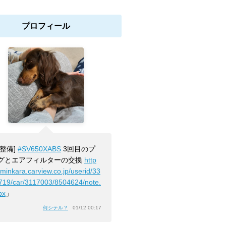
プロフィール
[整備]
#SV650XABS
3回目のプ
グとエアフィルターの交換
http
/minkara.carview.co.jp/userid/33
719/car/3117003/8504624/note.
px
」
何シテル？
01/12 00:17