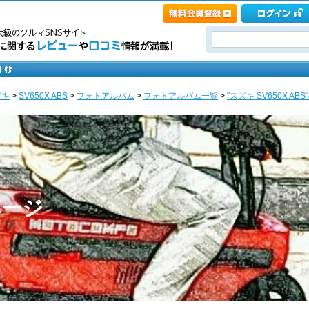
ズキ
>
SV650X ABS
>
フォトアルバム
>
フォトアルバム一覧
>
"スズキ SV650X ABS"
のページ