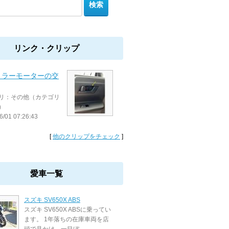
リンク・クリップ
ミラーモーターの交
リ：その他（カテゴリ
）
6/01 07:26:43
[
他のクリップをチェック
]
愛車一覧
スズキ SV650X ABS
スズキ SV650X ABSに乗ってい
ます。 1年落ちの在庫車両を店