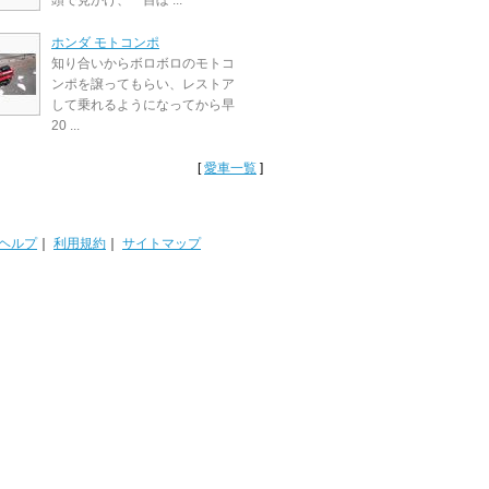
頭で見かけ、一目ぼ ...
ホンダ モトコンポ
知り合いからボロボロのモトコ
ンポを譲ってもらい、レストア
して乗れるようになってから早
20 ...
[
愛車一覧
]
ヘルプ
｜
利用規約
｜
サイトマップ