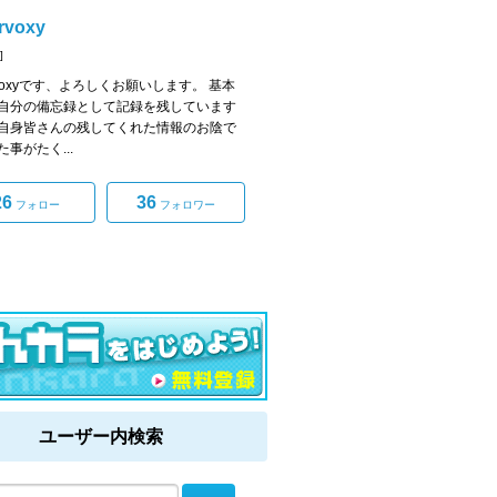
ervoxy
]
ervoxyです、よろしくお願いします。 基本
自分の備忘録として記録を残しています
自身皆さんの残してくれた情報のお陰で
事がたく...
26
36
フォロー
フォロワー
ユーザー内検索