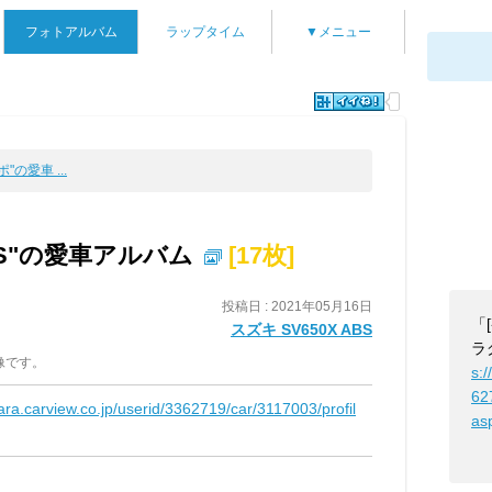
フォトアルバム
ラップタイム
▼メニュー
"の愛車 ...
ABS"の愛車アルバム
[17枚]
投稿日 : 2021年05月16日
「
スズキ SV650X ABS
ラ
像です。
s:/
62
kara.carview.co.jp/userid/3362719/car/3117003/profil
as