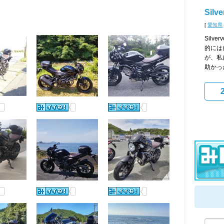
Silv
[
愛知県
Silv
的には
が、私
助かった