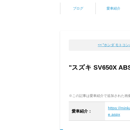
ブログ
愛車紹介
<< "ホンダ モトコンポ
"スズキ SV650X 
※この記事は愛車紹介で追加された画
https://min
愛車紹介：
e.aspx