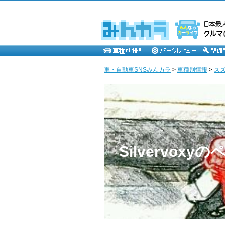
車・自動車SNSみんカラ
>
車種別情報
>
ス
Silvervoxy