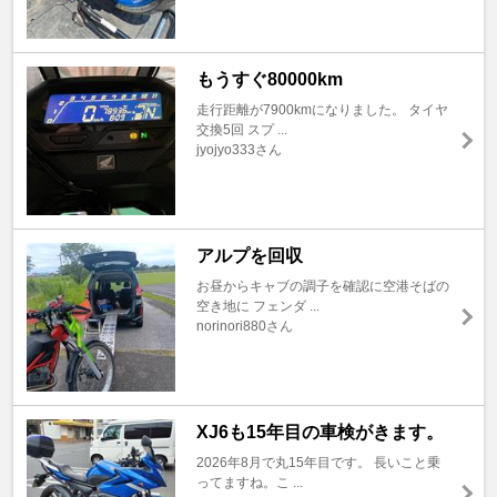
もうすぐ80000km
走行距離が7900kmになりました。 タイヤ
交換5回 スプ ...
jyojyo333さん
アルプを回収
お昼からキャブの調子を確認に空港そばの
空き地に フェンダ ...
norinori880さん
XJ6も15年目の車検がきます。
2026年8月で丸15年目です。 長いこと乗
ってますね。こ ...