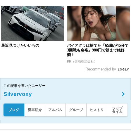
最近見つけたいいもの
バイアグラは捨てた「65歳が45分で
3回戦も余裕」980円で朝まで絶好
調！
PR（健商株式会社）
Recommended by
この記事を書いたユーザー
Silvervoxy
ラップ
ブログ
愛車紹介
アルバム
グループ
ヒストリ
タイム