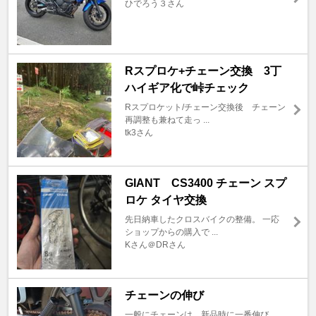
ひでろう３さん
Rスプロケ+チェーン交換 3丁
ハイギア化で峠チェック
Rスプロケット/チェーン交換後 チェーン
再調整も兼ねて走っ ...
tk3さん
GIANT CS3400 チェーン スプ
ロケ タイヤ交換
先日納車したクロスバイクの整備。 一応
ショップからの購入で ...
Kさん＠DRさん
チェーンの伸び
一般にチェーンは、新品時に一番伸び、