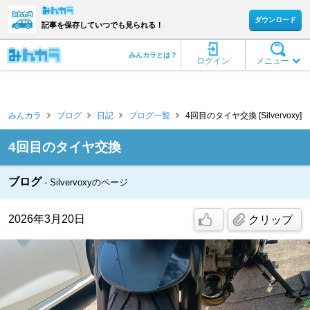
ダウンロード
記事を保存していつでも見られる！
みんカラとは？
ログイン
メニュー
みんカラ
ブログ
日記
ブログ一覧
4回目のタイヤ交換 [Silvervoxy]
4回目のタイヤ交換
ブログ
Silvervoxyのページ
2026年3月20日
クリップ