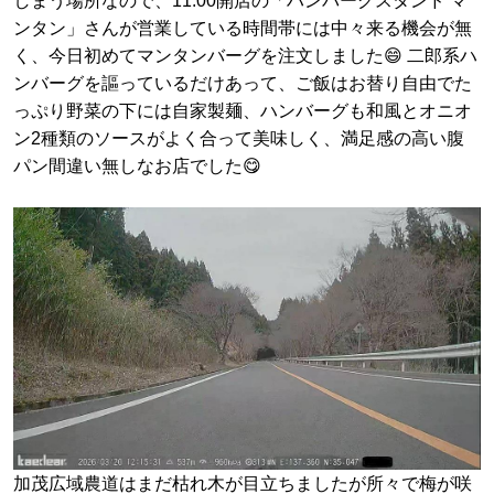
しまう場所なので、11:00開店の「ハンバーグスタンド マ
ンタン」さんが営業している時間帯には中々来る機会が無
く、今日初めてマンタンバーグを注文しました😄 二郎系ハ
ンバーグを謳っているだけあって、ご飯はお替り自由でた
っぷり野菜の下には自家製麺、ハンバーグも和風とオニオ
ン2種類のソースがよく合って美味しく、満足感の高い腹
パン間違い無しなお店でした😋
加茂広域農道はまだ枯れ木が目立ちましたが所々で梅が咲