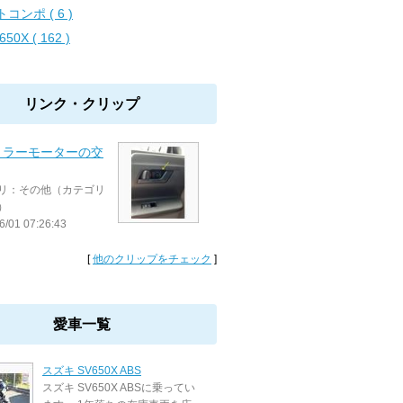
コンポ ( 6 )
650X ( 162 )
リンク・クリップ
ミラーモーターの交
リ：その他（カテゴリ
）
6/01 07:26:43
[
他のクリップをチェック
]
愛車一覧
スズキ SV650X ABS
スズキ SV650X ABSに乗ってい