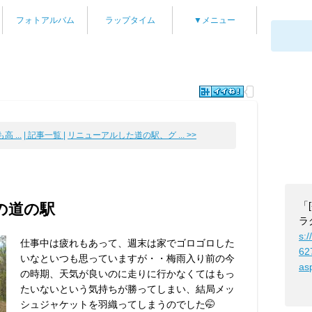
フォトアルバム
ラップタイム
▼メニュー
 ...
| 記事一覧 |
リニューアルした道の駅、グ ... >>
「
の道の駅
ラ
s:/
仕事中は疲れもあって、週末は家でゴロゴロした
62
いなといつも思っていますが・・梅雨入り前の今
as
の時期、天気が良いのに走りに行かなくてはもっ
たいないという気持ちが勝ってしまい、結局メッ
シュジャケットを羽織ってしまうのでした🤭