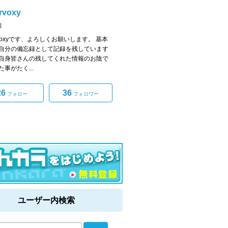
ervoxy
]
ervoxyです、よろしくお願いします。 基本
自分の備忘録として記録を残しています
自身皆さんの残してくれた情報のお陰で
事がたく...
26
36
フォロー
フォロワー
ユーザー内検索