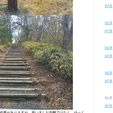
07月
01月
07月
01月
07月
01月
07月
01月
07月
必要がありますが、幸い大した距離ではなく、ゆっく