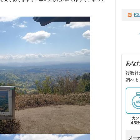
RS
あな
複数社
調べよ
メー