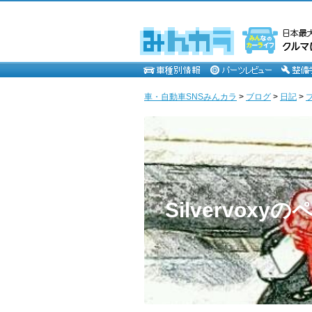
車・自動車SNSみんカラ
>
ブログ
>
日記
>
Silvervoxy