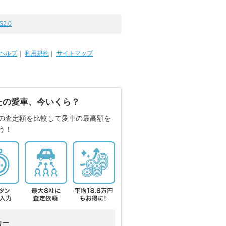
S2.0
ヘルプ
｜
利用規約
｜
サイトマップ
たの愛車、今いくら？
の査定額を比較して愛車の最高額を
う！
カー