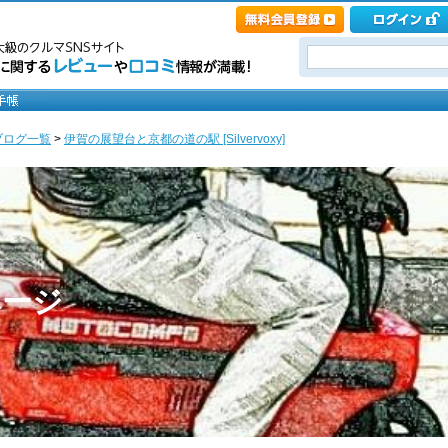
ブログ一覧
>
伊賀の展望台と京都の道の駅 [Silvervoxy]
のページ