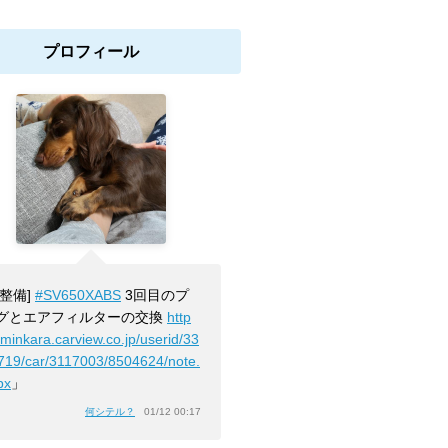
プロフィール
[整備]
#SV650XABS
3回目のプ
グとエアフィルターの交換
http
/minkara.carview.co.jp/userid/33
719/car/3117003/8504624/note.
px
」
何シテル？
01/12 00:17