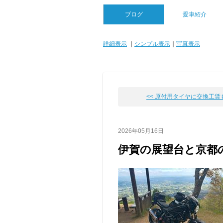
ブログ
愛車紹介
詳細表示
｜
シンプル表示
｜
写真表示
<< 原付用タイヤに交換工賃も高
2026年05月16日
伊賀の展望台と京都