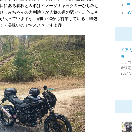
モト
口にある看板と人形はイメージキャラクターひしみち
ひしみちゃんの大判焼きが人気の道の駅です。他にも
SV
が入っていますが、朝9：00から営業している「味処
くて美味いのでおススメですよ😋
ドア
換
カテゴ
未設定
2024/0