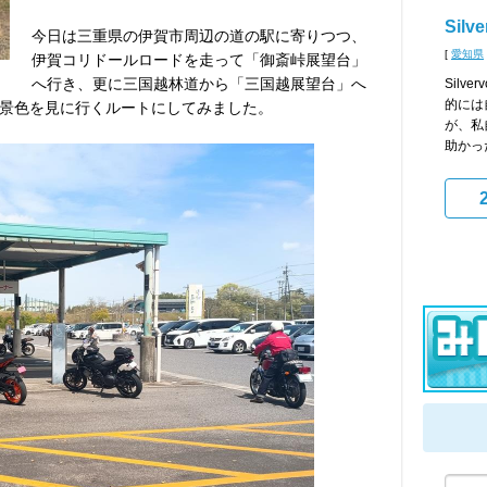
Silv
今日は三重県の伊賀市周辺の道の駅に寄りつつ、
[
愛知県
伊賀コリドールロードを走って「御斎峠展望台」
へ行き、更に三国越林道から「三国越展望台」へ
Silv
的には
景色を見に行くルートにしてみました。
が、私
助かった