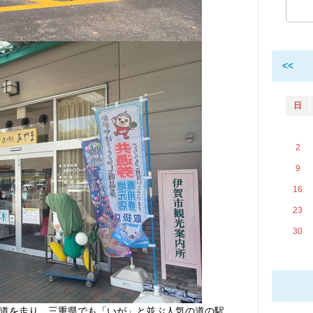
<<
日
2
9
16
23
30
道を走り、三重県でも「いが」と並ぶ人気の道の駅