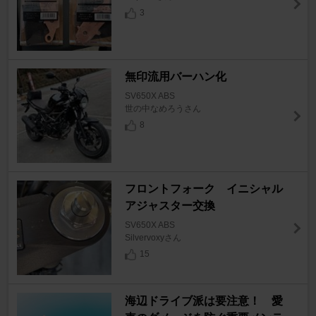
3
無印流用バーハン化
SV650X ABS
世の中なめろうさん
8
フロントフォーク イニシャル
アジャスター交換
SV650X ABS
Silvervoxyさん
15
海辺ドライブ派は要注意！ 愛