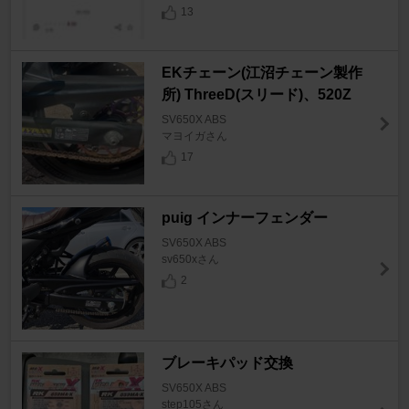
13
EKチェーン(江沼チェーン製作
所) ThreeD(スリード)、520Z
SV650X ABS
マヨイガさん
17
puig インナーフェンダー
SV650X ABS
sv650xさん
2
ブレーキパッド交換
SV650X ABS
step105さん