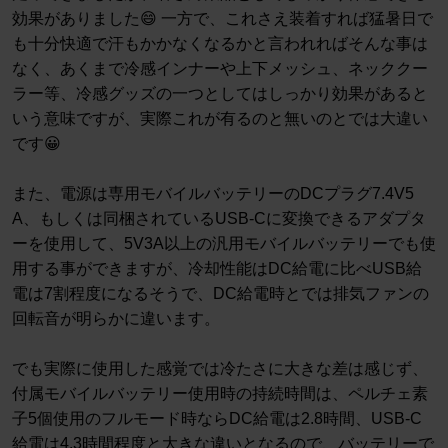
効果がありました😄 一方で、これさえ装着すれば猛暑日で
も十分快適で汗もかかなくなるかと言われればそんな事は
なく、あくまで冷感インナーや上下メッシュ、ネッククー
ラー等、冷感グッズの一つとしてはしっかり効果があると
いう意味ですが、実際これが有るのと無いのとでは大違い
です😀
また、電源は専用モバイルバッテリーのDCプラグ7.4V5
A、もしくは同梱されているUSB-Cに変換できるアダプタ
ーを使用して、5V3A以上の汎用モバイルバッテリーでも使
用する事ができますが、冷却性能はDC給電に比べUSB給
電は7割程度になるそうで、DC給電時とでは排気ファンの
回転音が明らかに違います。
でも実際に使用した感覚では冷たさに大きな差は感じず、
付属モバイルバッテリー使用時の持続時間は、ペルチェ素
子5個使用のフルモード時ならDC給電は2.8時間、USB-C
給電は4.3時間程度と大きな違いとなるので、バッテリーで