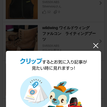
SV650X ABS
Silvervoxyさん
12
0
wildwing ワイルドウィング
ファルコン ライティングブー
ツ
SV650X ABS
がらがら蛇さん
7
0
RSTAICHI RSJ730 | ソフトシ
ェル オールシーズンパーカ
SV650X ABS
gunimprezaさん
5
0
Kaedear カエディア フルメッ