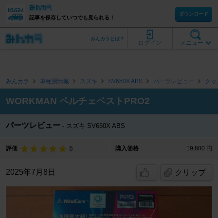
ダウンロード
記事を保存していつでも見られる！
みんカラとは？
ログイン
メニュー
みんカラ
車種別情報
スズキ
SV650X ABS
パーツレビュー
グッ
WORKMAN ペルチェベストPRO2
パーツレビュー
スズキ SV650X ABS
5
評価
購入価格
19,800 円
2025年7月8日
クリップ