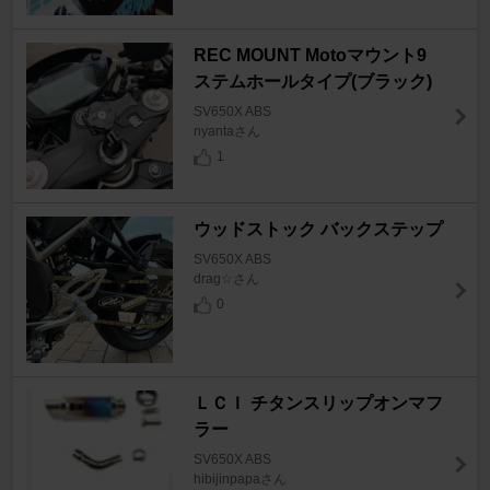
REC MOUNT Motoマウント9
ステムホールタイプ(ブラック)
SV650X ABS
nyantaさん
1
ウッドストック バックステップ
SV650X ABS
drag☆さん
0
ＬＣＩ チタンスリップオンマフ
ラー
SV650X ABS
hibijinpapaさん