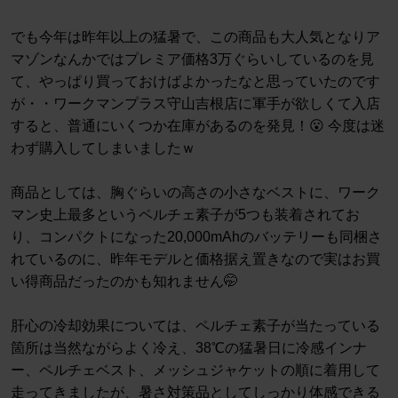
でも今年は昨年以上の猛暑で、この商品も大人気となりア
マゾンなんかではプレミア価格3万ぐらいしているのを見
て、やっぱり買っておけばよかったなと思っていたのです
が・・ワークマンプラス守山吉根店に軍手が欲しくて入店
すると、普通にいくつか在庫があるのを発見！😮 今度は迷
わず購入してしまいましたｗ
商品としては、胸ぐらいの高さの小さなベストに、ワーク
マン史上最多というペルチェ素子が5つも装着されてお
り、コンパクトになった20,000mAhのバッテリーも同梱さ
れているのに、昨年モデルと価格据え置きなので実はお買
い得商品だったのかも知れません🤭
肝心の冷却効果については、ペルチェ素子が当たっている
箇所は当然ながらよく冷え、38℃の猛暑日に冷感インナ
ー、ペルチェベスト、メッシュジャケットの順に着用して
走ってきましたが、暑さ対策品としてしっかり体感できる