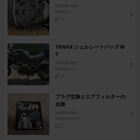
SV650X ABS
Hirariさん
4
TANAX シェルシートバッグ M
T
SV650X ABS
nyantaさん
3
プラグ交換とエアフィルターの
点検
SV650X ABS
Silvervoxyさん
7