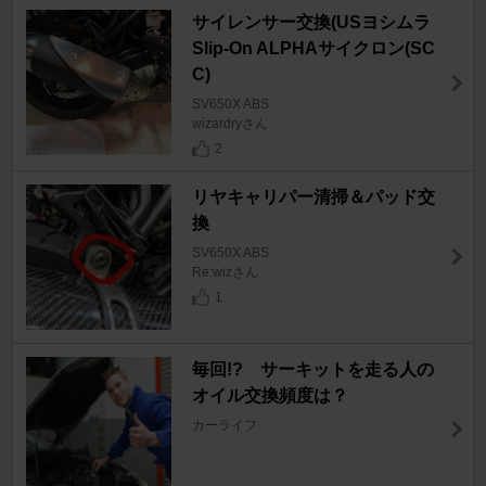
サイレンサー交換(USヨシムラ
Slip-On ALPHAサイクロン(SC
C)
SV650X ABS
wizardryさん
2
リヤキャリパー清掃＆パッド交
換
SV650X ABS
Re:wizさん
1
毎回!? サーキットを走る人の
オイル交換頻度は？
カーライフ