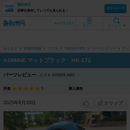
ダウンロード
記事を保存していつでも見られる！
みんカラとは？
ログイン
メニュー
みんカラ
車種別情報
スズキ
SV650X ABS
パーツレビュー
グッ
KOMINE マットブラック HK-172
パーツレビュー
スズキ SV650X ABS
5
評価
購入価格
-
2025年8月10日
クリップ