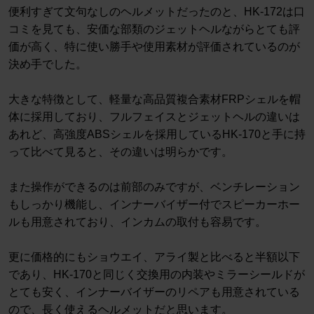
便利すぎて文句なしのヘルメットだったのと、HK-172は口
コミを見ても、安価な部類のジェットヘルながらとても評
価が高く、特に使い勝手や使用素材が評価されているのが
決め手でした。
大きな特徴として、軽量な高品質複合素材FRPシェルを帽
体に採用しており、フルフェイスとジェットヘルの違いは
あれど、高強度ABSシェルを採用しているHK-170と手に持
って比べて見ると、その違いは明らかです。
また操作ができるのは前部のみですが、ベンチレーション
もしっかり機能し、インナーバイザー付でスピーカーホー
ルも用意されており、インカムの取付も容易です。
更に価格的にもショウエイ、アライ製と比べると半額以下
であり、HK-170と同じく交換用の内装やミラーシールドが
とても安く、インナーバイザーのリペアも用意されている
ので、長く使えるヘルメットだと思います。