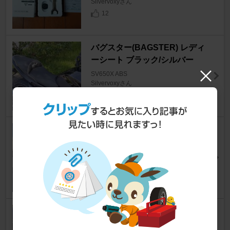
Silvervoxyさん
12
バグスター(BAGSTER) レディ
ーシート ブラック/シルバー
SV650X ABS
Silvervoxyさん
16
SP忠男 パワーボックスパイプ
チタンソリッド
SV650X ABS
Silvervoxyさん
16
YSS MZ456 リアショック
SV650X ABS