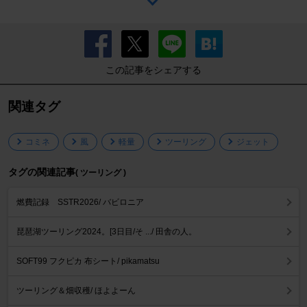
この記事をシェアする
関連タグ
コミネ
風
軽量
ツーリング
ジェット
タグの関連記事
( ツーリング )
燃費記録 SSTR2026/ バビロニア
琵琶湖ツーリング2024。[3日目/そ .../ 田舎の人。
SOFT99 フクピカ 布シート/ pikamatsu
ツーリング＆畑収穫/ ほよよーん