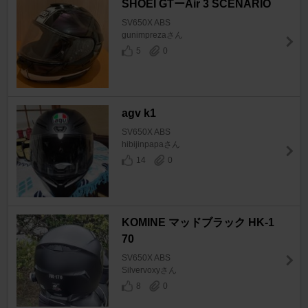
SHOEI GTーAir 3 SCENARIO
SV650X ABS
gunimprezaさん
5
0
agv k1
SV650X ABS
hibijinpapaさん
14
0
KOMINE マッドブラック HK-1
70
SV650X ABS
Silvervoxyさん
8
0