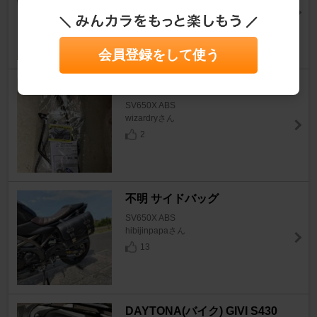
Silvervoxyさん
14
会員登録をして使う
キジマ バッグサポート
SV650X ABS
wizardryさん
2
不明 サイドバッグ
SV650X ABS
hibijinpapaさん
13
DAYTONA(バイク) GIVI S430