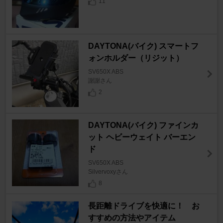
11
DAYTONA(バイク) スマートフ
ォンホルダー（リジット）
SV650X ABS
謝謝さん
2
DAYTONA(バイク) ファインカ
ット ヘビーウェイト バーエン
ド
SV650X ABS
Silvervoxyさん
8
長距離ドライブを快適に！ お
すすめの方法やアイテム