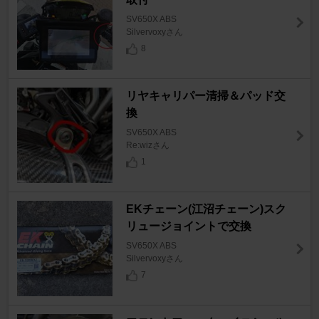
SV650X ABS
Silvervoxyさん
8
リヤキャリパー清掃＆パッド交
換
SV650X ABS
Re:wizさん
1
EKチェーン(江沼チェーン)スク
リュージョイントで交換
SV650X ABS
Silvervoxyさん
7