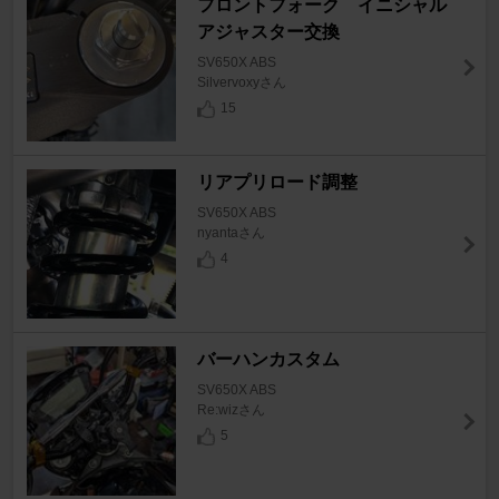
フロントフォーク イニシャル
アジャスター交換
SV650X ABS
Silvervoxyさん
15
リアプリロード調整
SV650X ABS
nyantaさん
4
バーハンカスタム
SV650X ABS
Re:wizさん
5