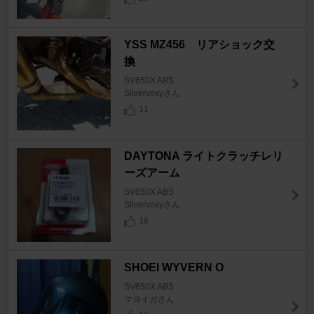
YSS MZ456 リアショック交
換
SV650X ABS
Silvervoxyさん
11
DAYTONA ライトクラッチレリ
ーズアーム
SV650X ABS
Silvervoxyさん
16
SHOEI WYVERN Ο
SV650X ABS
マヨイガさん