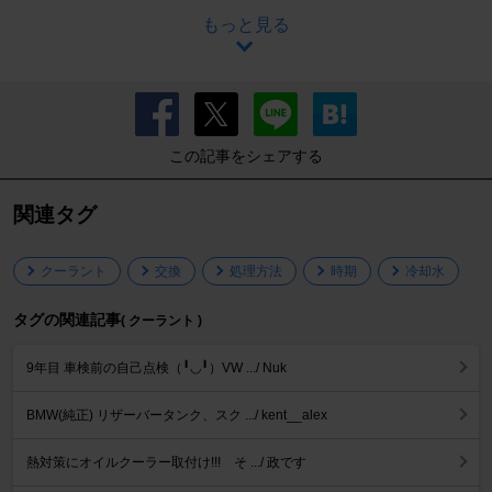
もっと見る
この記事をシェアする
関連タグ
クーラント
交換
処理方法
時期
冷却水
タグの関連記事
( クーラント )
9年目 車検前の自己点検（╹◡╹）VW .../ Nuk
BMW(純正) リザーバータンク、スク .../ kent__alex
熱対策にオイルクーラー取付け!!! そ .../ 政です