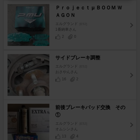
Ｐｒｏｊｅｃｔ μ ＢＯＯＭ Ｗ
ＡＧＯＮ
エルグランド
[E52]
1番納車さん
2
0
サイドブレーキ調整
エルグランド
[E52]
おさやんさん
16
2
前後ブレーキパッド交換 その
①
エルグランド
[E52]
オムシンさん
13
4