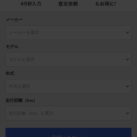
メーカー
モデル
年式
走行距離（km）