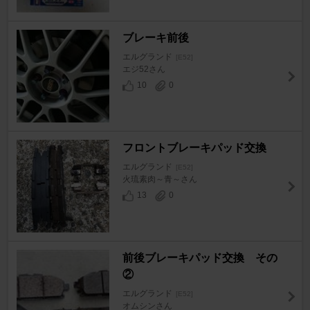
ブレーキ前後
エルグランド
[E52]
エジ52さん
10
0
フロントブレーキパッド交換
エルグランド
[E52]
火琉素肉～青～さん
13
0
前後ブレーキパッド交換 その
②
エルグランド
[E52]
オムシンさん