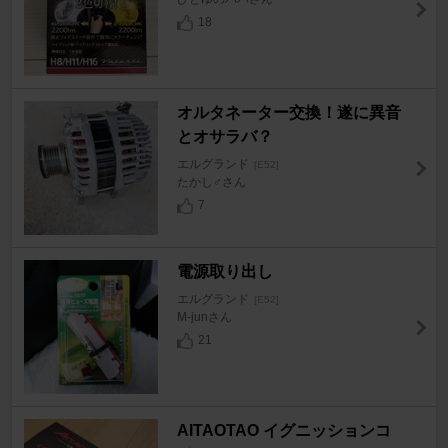
18
オルタネーター交換！遂に異音
とオサラバ？
エルグランド
[E52]
たかし♂さん
7
電源取り出し
エルグランド
[E52]
M-junさん
21
AITAOTAO イグニッションコ