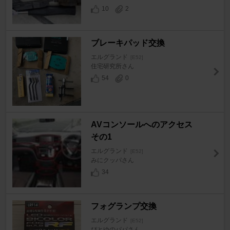
10
2
ブレーキパッド交換
エルグランド
[E52]
住宅研究所さん
54
0
AVコンソールへのアクセス
その1
エルグランド
[E52]
みにクッパさん
34
フォグランプ交換
エルグランド
[E52]
ぴとゆのパパさん