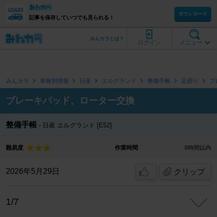
ダウンロード
記事を保存していつでも見られる！
みんカラとは？
ログイン
メニュー
みんカラ
車種別情報
日産
エルグランド
整備手帳
足廻り
ブ
ブレーキパッド、ローター交換
整備手帳
日産 エルグランド [E52]
難易度
作業時間
6時間以内
2026年5月29日
クリップ
1/7