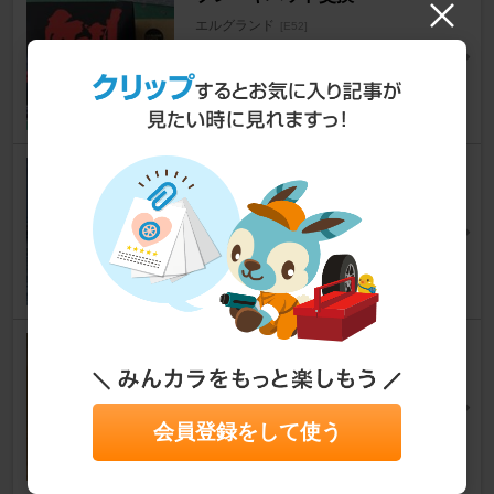
エルグランド
[E52]
ponzさん
15
1
ブレーキパッド交換 フロント
エルグランド
[E52]
まさきち＠山梨さん
29
8
『ＤＩＸＣＥＬ Ｍｔｙｐｅ(フ
ロント)』に交換
エルグランド
[E52]
1番納車さん
会員登録をして使う
3
0