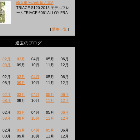
輸入車その他 輸入車A
TRIACE S120 2013 モデルフレ
ームTRIACE 6061ALLOY FRA ...
[
愛車一覧
]
過去のブログ
02月
03月
04月
05月
06月
08月
09月
10月
11月
12月
02月
03月
04月
05月
06月
08月
09月
10月
11月
12月
02月
03月
04月
05月
06月
08月
09月
10月
11月
12月
02月
03月
04月
05月
06月
08月
09月
10月
11月
12月
02月
03月
04月
05月
06月
08月
09月
10月
11月
12月