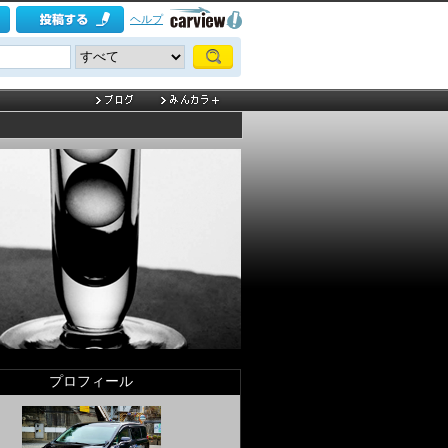
ヘルプ
プロフィール