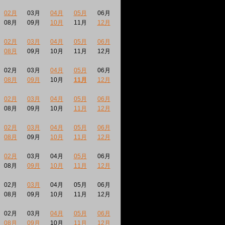
02月
03月
04月
05月
06月
08月
09月
10月
11月
12月
02月
03月
04月
05月
06月
08月
09月
10月
11月
12月
02月
03月
04月
05月
06月
08月
09月
10月
11月
12月
02月
03月
04月
05月
06月
08月
09月
10月
11月
12月
02月
03月
04月
05月
06月
08月
09月
10月
11月
12月
02月
03月
04月
05月
06月
08月
09月
10月
11月
12月
02月
03月
04月
05月
06月
08月
09月
10月
11月
12月
02月
03月
04月
05月
06月
08月
09月
10月
11月
12月