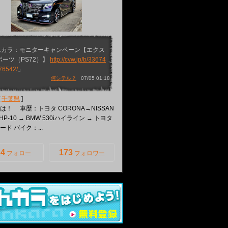
んカラ：モニターキャンペーン【エクス
ポーツ（PS72）】
http://cvw.jp/b/33674
76542/
」
何シテル？
07/05 01:18
[
千葉県
]
は！ 車歴：トヨタ CORONA→NISSAN
a HP-10 → BMW 530iハイライン → トヨタ
ド バイク：...
64
173
フォロー
フォロワー