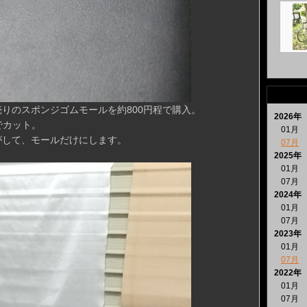
りのスポンジゴムモールを約800円程で購入。
2026年
でカット。
01月
がして、モールだけにします。
07月
2025年
01月
07月
2024年
01月
07月
2023年
01月
07月
2022年
01月
07月