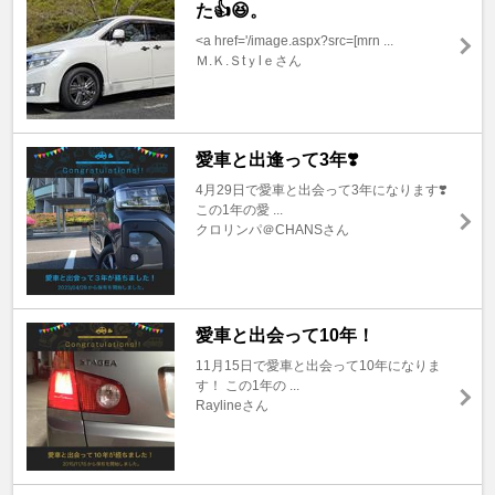
た👍😆。
<a href='/image.aspx?src=[mrn ...
Ｍ.Ｋ.Ｓtｙlｅさん
愛車と出逢って3年❣️
4月29日で愛車と出会って3年になります❣️
この1年の愛 ...
クロリンパ＠CHANSさん
愛車と出会って10年！
11月15日で愛車と出会って10年になりま
す！ この1年の ...
Raylineさん