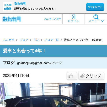
ダウンロード
記事を保存していつでも見られる！
みんカラとは？
ログイン
メニュー
みんカラ
ブログ
日記
ブログ一覧
愛車と出会って4年！ [楽音寺]
愛車と出会って4年！
ブログ
gakuonji64@gmail.comのページ
2025年4月10日
クリップ