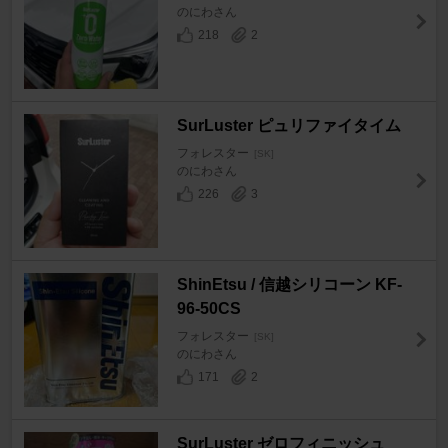
のにわさん
218
2
SurLuster ピュリファイタイム
フォレスター
[SK]
のにわさん
226
3
ShinEtsu / 信越シリコーン KF-
96-50CS
フォレスター
[SK]
のにわさん
171
2
SurLuster ゼロフィニッシュ