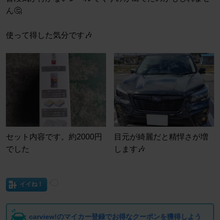
ん🤔
使って得した気分です🎶
セット内容です。約2000円
目元が綺麗だと精悍さが増
でした
します🎶
イイね！
carview!のマイカー登録でお得なクーポンを獲得しよう