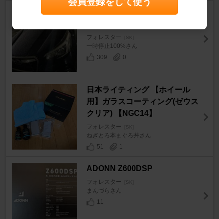
会員登録をして使う
PROSTAFF CCウォーターゴー
ルド プレミア
フォレスター
[SK]
一時停止100%さん
309
0
日本ライティング 【ホイール
用】ガラスコーティング(ゼウス
クリア) 【NGC14】
フォレスター
[SK]
ねぎとろ本まぐろ丼さん
51
1
ADONN Z600DSP
フォレスター
[SK]
まんづらさん
11