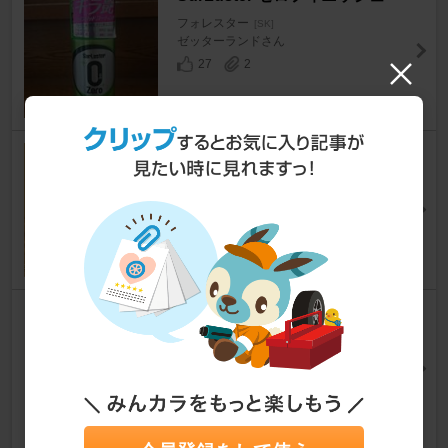
フォレスター
[SK]
ゼッターランドさん
27
2
RINREI ウルトラハードWコー
ティングPRO
フォレスター
[SK]
TDF-UH-001さん
22
0
SurLuster S-156ゼロクリーム
［ノーコンパウンド］
フォレスター
[SK]
B5親父さん
9
0