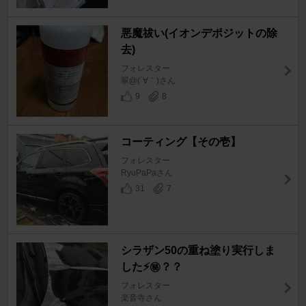
悪魔祓い(イオンデポジットの除
去)
フォレスター
翠@(´∀｀)さん
9
8
コーティング【その壱】
フォレスター
RyuPaPaさん
31
7
シラザン50の重ね塗り実行しま
した⚡㊙？？
フォレスター
楽音寺さん