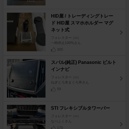
HID屋 / トレーディングトレー
ド HID屋 スマホホルダー マグ
ネット式
フォレスター
[SK]
一時停止100%さん
305
スバル(純正) Panasonic ビルト
インナビ
フォレスター
[SK]
ねぎとろ本まぐろ丼さん
59
STI フレキシブルタワーバー
フォレスター
[SK]
なべふくさん
170