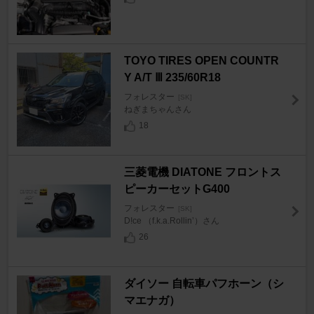
TOYO TIRES OPEN COUNTR
Y A/T Ⅲ 235/60R18
フォレスター
[SK]
ねぎまちゃんさん
18
三菱電機 DIATONE フロントス
ピーカーセットG400
フォレスター
[SK]
D!ce （f.k.a.Rollin’）さん
26
ダイソー 自転車パフホーン（シ
マエナガ）