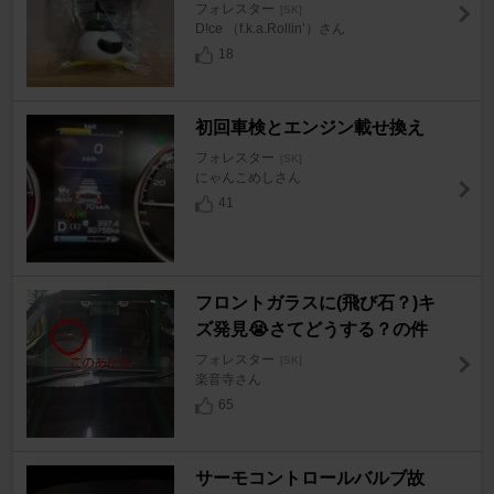
フォレスター
[SK]
D!ce （f.k.a.Rollin’）さん
18
初回車検とエンジン載せ換え
フォレスター
[SK]
にゃんこめしさん
41
フロントガラスに(飛び石？)キ
ズ発見😭さてどうする？の件
フォレスター
[SK]
楽音寺さん
65
サーモコントロールバルブ故