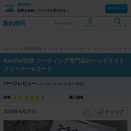
ダウンロード
記事を保存していつでも見られる！
みんカラとは？
ログイン
メニュー
みんカラ
車種別情報
スバル
フォレスター
パーツレビュー
カー
KeePer技研 コーティング専門店のヘッドライト
クリーナー&コート
パーツレビュー
スバル フォレスター [SK]
5
評価
購入価格
-
2026年4月27日
クリップ