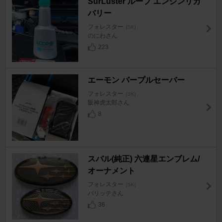
SurLuster ループ エンジンリカ
バリー
フォレスター
[SK]
のにわさん
223
エーモン パープルセーバー
フォレスター
[SK]
阪神虎太郎さん
8
スバル(純正) 六連星エンブレム/
オーナメント
フォレスター
[SK]
パリッテさん
36