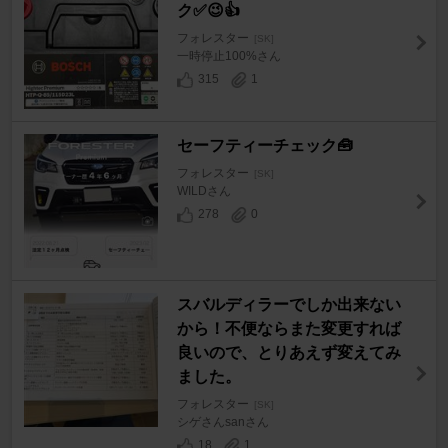
ク✅😉👍
フォレスター
[SK]
一時停止100%さん
315
1
セーフティーチェック🧰
フォレスター
[SK]
WILDさん
278
0
スバルディラーでしか出来ない
から！不便ならまた変更すれば
良いので、とりあえず変えてみ
ました。
フォレスター
[SK]
シゲさんsanさん
18
1