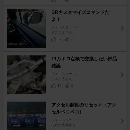
DRカスタマイズコマンドだ
よ！
フォレスター
[SK]
ミスラルさん
37
7
11万キロ点検で交換したい部品
確認
フォレスター
[SK]
ふくろうさん
18
2
アクセル開度のリセット（アク
セルペコペコ）
フォレスター
[SK]
ほれす太郎さん