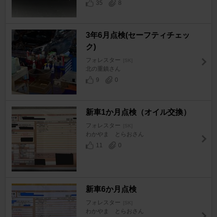
35
8
3年6月点検(セーフティチェッ
ク)
フォレスター
[SK]
北の重鎮さん
9
0
新車1か月点検（オイル交換）
フォレスター
[SK]
わかやま とらおさん
11
0
新車6か月点検
フォレスター
[SK]
わかやま とらおさん