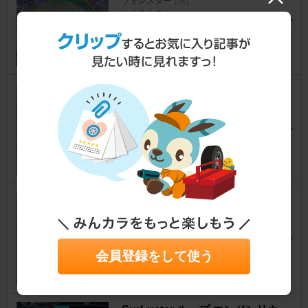
フォレスター
[SK]
ふくろうさん
18
車検メモ（21,192km）通算３
回目
フォレスター
[SK]
紅掛空色さん
4
定期注入🌡️ 新車購入時から続
けている🤓
フォレスター
[SK]
SY9MRさん
会員登録をして使う
11