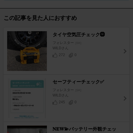
この記事を見た人におすすめ
タイヤ空気圧チェック🛞
フォレスター
[SK]
WILDさん
272
0
セーフティーチェック✅
フォレスター
[SK]
WILDさん
245
0
𝐍𝐄𝐖💫バッテリー外観チェッ