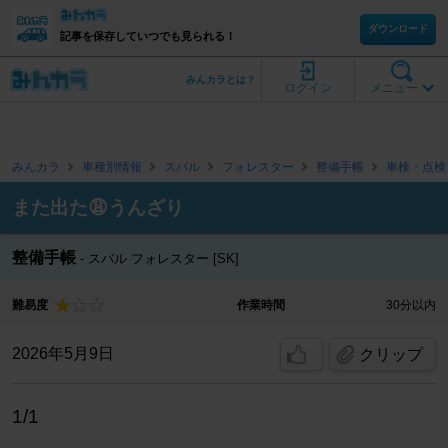
ダウンロード
記事を保存していつでも見られる！
みんカラとは？
ログイン
メニュー
みんカラ
車種別情報
スバル
フォレスター
整備手帳
車検・点検
また出た😩うんざり
整備手帳
スバル フォレスター [SK]
難易度
作業時間
30分以内
2026年5月9日
クリップ
1/1