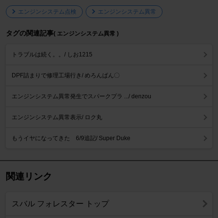
エンジンシステム点検
エンジンシステム異常
タグの関連記事
( エンジンシステム異常 )
トラブルは続く。。/ しお1215
DPF詰まりで修理工場行き/ めろんぱん〇
エンジンシステム異常発生でスパークプラ .../ denzou
エンジンシステム異常表示/ ロク丸
もうイヤになってきた 6/9追記/ Super Duke
関連リンク
スバル フォレスター トップ