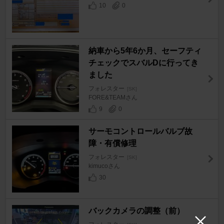
10
0
納車から5年6か月、セーフティ
チェックでスバルDに行ってき
ました
フォレスター
[SK]
FORE&TEAMさん
9
0
サーモコントロールバルブ故
障・有償修理
フォレスター
[SK]
kimucoさん
30
バックカメラの調整（前）