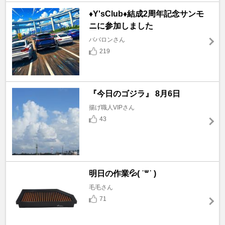
♦️Y'sClub♦️結成2周年記念サンモ
ニに参加しました
ババロンさん
219
『今日のゴジラ』 8月6日
揚げ職人VIPさん
43
明日の作業💦( ˙꒳​˙ )
毛毛さん
71