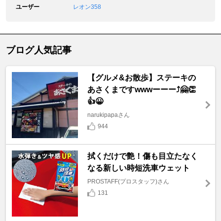
ユーザー
レオン358
ブログ人気記事
【グルメ&お散歩】ステーキの
あさくまですwwwーーー⤴️🤗👏
👍😀
narukipapaさん
944
拭くだけで艶！傷も目立たなく
なる新しい時短洗車ウェット
PROSTAFF(プロスタッフ)さん
131