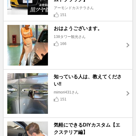
アーモンドカステラさん
151
おはようございます。
138タワー観光さん
166
知っている人は、教えてくださ
い‼️
mimori431さん
151
気軽にできるDIYカスタム【エ
クステリア編】