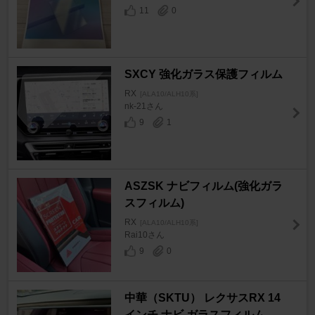
11
0
SXCY 強化ガラス保護フィルム
RX
[ALA10/ALH10系]
nk-21さん
9
1
ASZSK ナビフィルム(強化ガラ
スフィルム)
RX
[ALA10/ALH10系]
Rai10さん
9
0
中華（SKTU） レクサスRX 14
インチ ナビ ガラスフィルム