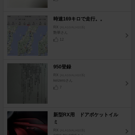
時速169キロで走行。。
RX
[ALA10/ALH10系]
艶華さん
12
950登録
RX
[ALA10/ALH10系]
keizeroさん
7
新型RX用 ドアポケットイル
ミ
RX
[ALA10/ALH10系]