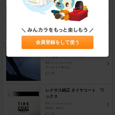
レクサス 球屋 イルミネーショ
ンリング
RX
[ALA10/ALH10系]
艶華さん
10
会員登録をして使う
Sylphide（シルフィード） / IK
C Sylphide FGR-500
RX
[ALA10/ALH10系]
アッキィー★さん
28
レクサス純正 タイヤコート ワ
ックス
RX
[ALA10/ALH10系]
Block Mさん
17