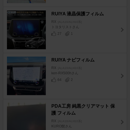
RUIYA 液晶保護フィルム
RX
[ALA10/ALH10系]
トヨタリストさん
27
1
RUIYA ナビフィルム
RX
[ALA10/ALH10系]
ken-RX500hさん
64
2
PDA工房 純黒クリアマット 保
護 フィルム
RX
[ALA10/ALH10系]
KURO髭さん