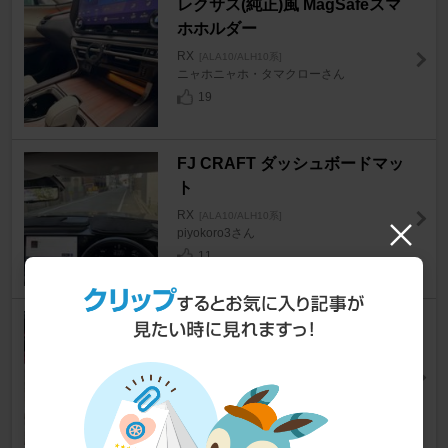
レクサス(純正)風 MagSafeスマ
ホホルダー
RX
[ALA10/ALH10系]
ニャホニャホ・タマクローさん
19
FJ CRAFT ダッシュボードマッ
ト
RX
[ALA10/ALH10系]
piyokoro3さん
11
輸入品 レクサスRX 手編みカラ
ーステアリング
RX
[ALA10/ALH10系]
艶華さん
29