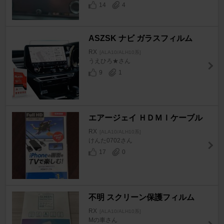
14
4
ASZSK ナビ ガラスフィルム
RX
[ALA10/ALH10系]
うえひろ★さん
9
1
エアージェイ ＨＤＭＩケーブル
RX
[ALA10/ALH10系]
けんた0702さん
17
0
不明 スクリーン保護フィルム
RX
[ALA10/ALH10系]
Mの車さん