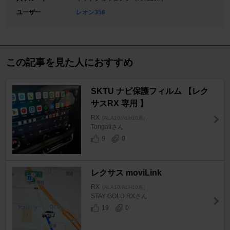
ユーザー
レオン358
この記事を見た人におすすめ
SKTU ナビ保護フィルム 【レク
サスRX 専用 】
RX
[ALA10/ALH10系]
Tongaliさん
9
0
レクサス moviLink
RX
[ALA10/ALH10系]
STAY GOLD RXさん
19
0