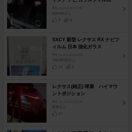
RX
[ALA10/ALH10系]
aldenteさん
9
0
SXCY 新型 レクサス RX ナビフ
ィルム 日本 強化ガラス
RX
[ALA10/ALH10系]
TAKAPOOさん
19
0
レクサス(純正) 球屋 ハイマウ
ントポジション
RX
[ALA10/ALH10系]
艶華さん
17