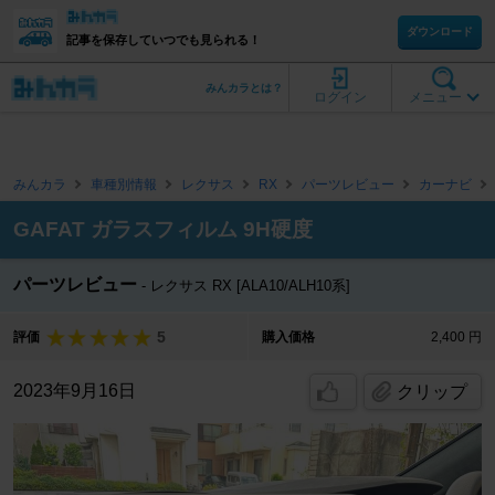
ダウンロード
記事を保存していつでも見られる！
みんカラとは？
ログイン
メニュー
みんカラ
車種別情報
レクサス
RX
パーツレビュー
カーナビ
GAFAT ガラスフィルム 9H硬度
パーツレビュー
レクサス RX [ALA10/ALH10系]
5
評価
購入価格
2,400 円
2023年9月16日
クリップ