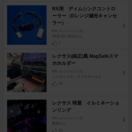
RX用 ディムシンクコントロ
ーラー（Dレンジ減光キャンセ
ラー）
RX
[ALA10/ALH10系]
SIDE BY SIDEさん
7
レクサス(純正)風 MagSafeスマ
ホホルダー
RX
[ALA10/ALH10系]
ニャホニャホ・タマクローさん
19
レクサス 球屋 イルミネーショ
ンリング
RX
[ALA10/ALH10系]
艶華さん
10