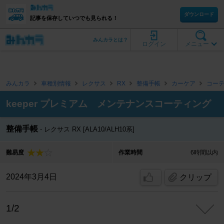
ダウンロード
記事を保存していつでも見られる！
みんカラとは？
ログイン
メニュー
みんカラ
車種別情報
レクサス
RX
整備手帳
カーケア
コー
keeper プレミアム メンテナンスコーティング
整備手帳
レクサス RX [ALA10/ALH10系]
難易度
作業時間
6時間以内
2024年3月4日
クリップ
1/2