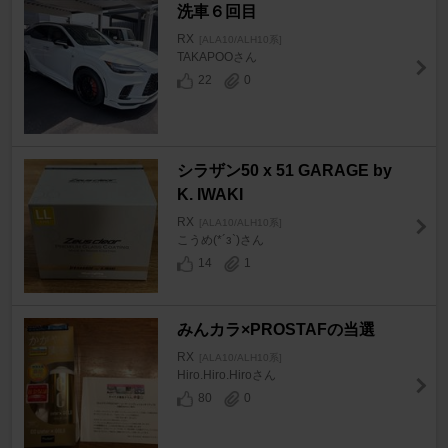
洗車６回目
RX
[ALA10/ALH10系]
TAKAPOOさん
22
0
シラザン50 x 51 GARAGE by
K. IWAKI
RX
[ALA10/ALH10系]
こうめ(*´з`)さん
14
1
みんカラ×PROSTAFの当選
RX
[ALA10/ALH10系]
Hiro.Hiro.Hiroさん
80
0