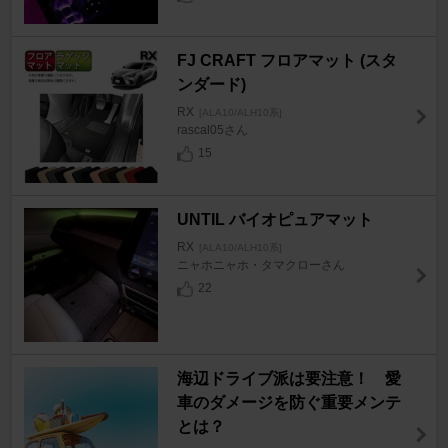
FJ CRAFT フロアマット (スタ
ンダード)
RX
[ALA10/ALH10系]
rascal05さん
15
UNTIL バイオピュアマット
RX
[ALA10/ALH10系]
ニャホニャホ・タマクローさん
22
海辺ドライブ派は要注意！ 愛
車のダメージを防ぐ重要メンテ
とは？