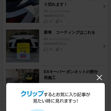
り切れます！
RX
[ALA10/ALH10系]
hayabu312さん
12
0
新車 コーティングはこれを
RX
[ALA10/ALH10系]
wonder0613さん
15
1
EXキーパー ボンネットの部分
再施工
RX
[ALA10/ALH10系]
Block Mさん
21
0