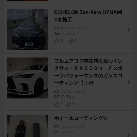
ECHELON Zen-Xero DYNAMI
Xを施工
RX
[ALA10/ALH10系]
Jun--sanさん
14
1
フルエアロで存在感を放つ！レ
クサス・ＲＸ５００ｈ Ｆスポ
ーツパフォーマンスのガラスコ
ーティング【リボ
RX
[ALA10/ALH10系]
REVOLTさん
3
1
ホイールコーティング✨
RX
[ALA10/ALH10系]
ｼｹﾞっちさん