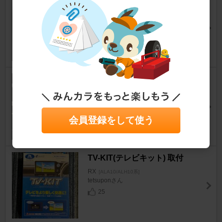
950登録
RX
[ALA10/ALH10系]
keizeroさん
7
天井サンルーフのガラス研磨と
撥水剤の施工
RX
[ALA10/ALH10系]
Block Mさん
会員登録をして使う
15
TV-KIT(テレビキット) 取付
RX
[ALA10/ALH10系]
tetsuponさん
25