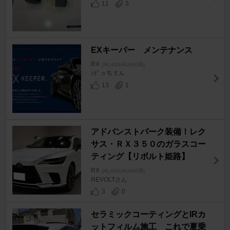
11
3
EXキーパー メンテナンス
RX
[ALA10/ALH10系]
ｼｹﾞっちさん
13
1
アドバンストパーク装備！レク
サス・ＲＸ３５０のガラスコー
ティング【リボルト姫路】
RX
[ALA10/ALH10系]
REVOLTさん
3
0
セラミックコーティングとIRカ
ットフィルム施工 これで夏乗