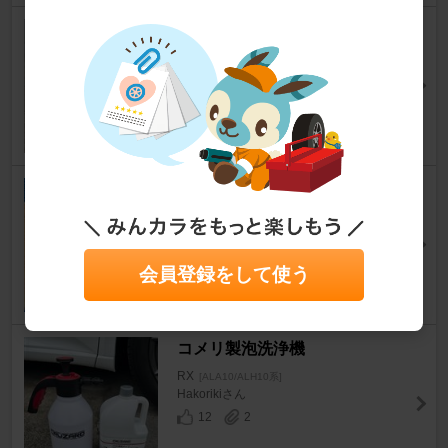
真っ黒化計画 ※のんパパ流
RX
[ALA10/ALH10系]
のんぱぱさん
21
2
ホイール専用洗浄クロスの作製
👶🏻🐵
RX
[ALA10/ALH10系]
文鳥こまろさん
会員登録をして使う
70
1
コメリ製泡洗浄機
RX
[ALA10/ALH10系]
Hakorikiさん
12
2