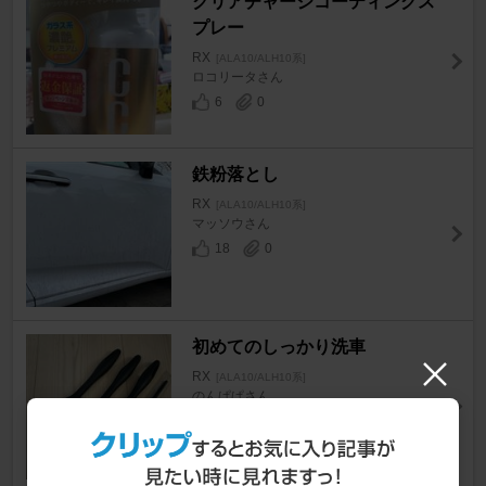
クリアチャージコーティングス
プレー
RX
[ALA10/ALH10系]
ロコリータさん
6
0
鉄粉落とし
RX
[ALA10/ALH10系]
マッソウさん
18
0
初めてのしっかり洗車
RX
[ALA10/ALH10系]
のんぱぱさん
19
0