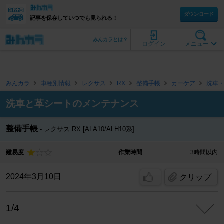
ダウンロード
記事を保存していつでも見られる！
みんカラとは？
ログイン
メニュー
みんカラ
車種別情報
レクサス
RX
整備手帳
カーケア
洗車
洗車と革シートのメンテナンス
整備手帳
レクサス RX [ALA10/ALH10系]
難易度
作業時間
3時間以内
2024年3月10日
クリップ
1/4