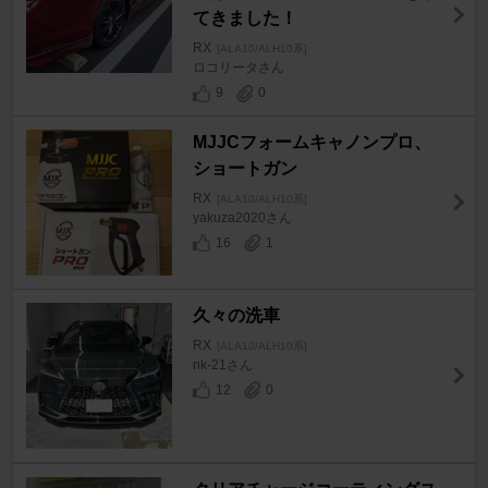
てきました！
RX
[ALA10/ALH10系]
ロコリータさん
9
0
MJJCフォームキャノンプロ、
ショートガン
RX
[ALA10/ALH10系]
yakuza2020さん
16
1
久々の洗車
RX
[ALA10/ALH10系]
nk-21さん
12
0