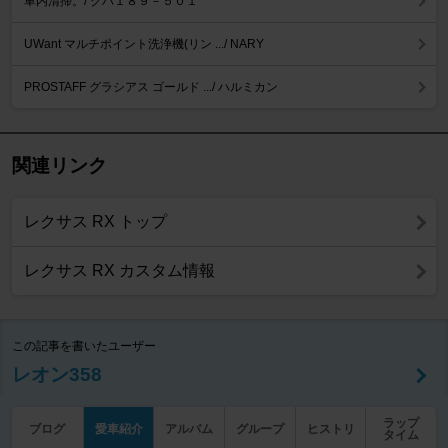
車内清掃。/ クハ１８９－５０１
UWant マルチポイント洗浄機(リン .../ NARY
PROSTAFF グラシアス ゴールド .../ ハルミカン
関連リンク
レクサス RX トップ
レクサス RX カスタム情報
この記事を書いたユーザー
レオン358
ラップ
ブログ
愛車紹介
アルバム
グループ
ヒストリ
タイム