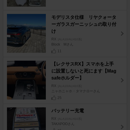
モデリスタ仕様 リヤクォータ
ーガラスガーニッシュの取り付
け
RX
[ALA10/ALH10系]
Block Mさん
11
【レクサスRX】スマホを上手
に設置しないと死にます【Mag
safeホルダー】
RX
[ALA10/ALH10系]
ニャホニャホ・タマクローさん
25
バッテリー充電
RX
[ALA10/ALH10系]
TAKAPOOさん