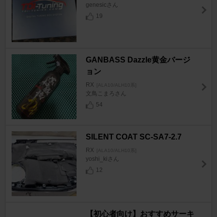
genesicさん
19
GANBASS Dazzle黄金バージ
ョン
RX
[ALA10/ALH10系]
文鳥こまろさん
54
SILENT COAT SC-SA7-2.7
RX
[ALA10/ALH10系]
yoshi_kiさん
12
【初心者向け】おすすめサーキ