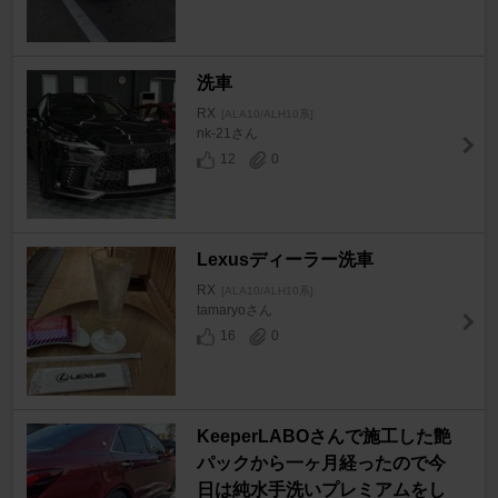
洗車
RX
[ALA10/ALH10系]
nk-21さん
12
0
Lexusディーラー洗車
RX
[ALA10/ALH10系]
tamaryoさん
16
0
KeeperLABOさんで施工した艶
パックから一ヶ月経ったので今
日は純水手洗いプレミアムをし