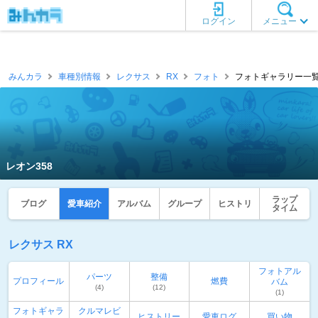
ログイン
メニュー
みんカラ
車種別情報
レクサス
RX
フォト
フォトギャラリー一覧 
レオン358
ラップ
ブログ
愛車紹介
アルバム
グループ
ヒストリ
タイム
レクサス RX
フォトアル
パーツ
整備
プロフィール
燃費
バム
(4)
(12)
(1)
フォトギャラ
クルマレビ
ヒストリー
愛車ログ
買い物