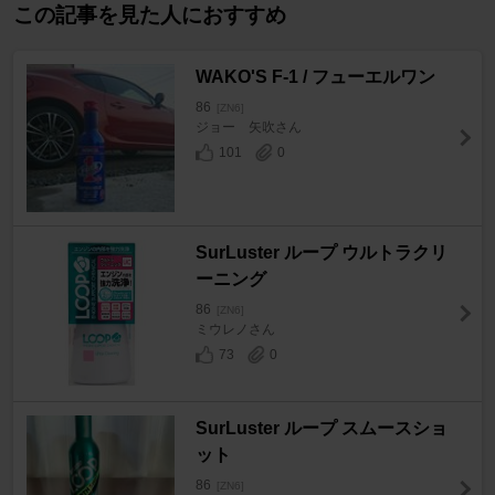
この記事を見た人におすすめ
WAKO'S F-1 / フューエルワン
86
[ZN6]
ジョー 矢吹さん
101
0
SurLuster ループ ウルトラクリ
ーニング
86
[ZN6]
ミウレノさん
73
0
SurLuster ループ スムースショ
ット
86
[ZN6]