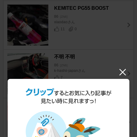
KEMITEC PG55 BOOST
86
[ZN6]
xiaodaoさん
11
0
不明 不明
86
[ZN6]
k-hashii-japanさん
7
DAVANTI PROTOURA RACE
86
[ZN6]
ティモシー1125さん
22