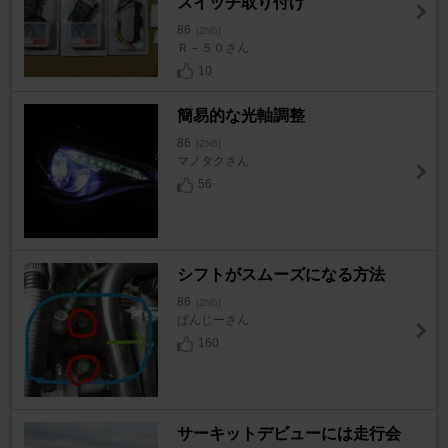
スイッチ取り付け
86
[ZN6]
Ｒ－５０さん
10
簡易的な光軸調整
86
[ZN6]
マノタクさん
56
シフトがスムーズになる方法
86
[ZN6]
ぱんじーさん
160
サーキットデビューには走行会