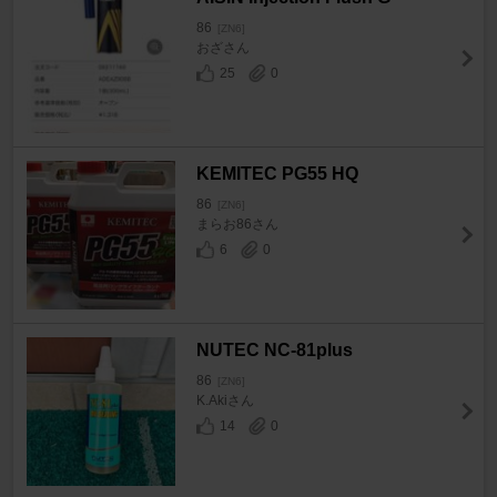
86
[ZN6]
おざさん
25
0
KEMITEC PG55 HQ
86
[ZN6]
まらお86さん
6
0
NUTEC NC-81plus
86
[ZN6]
K.Akiさん
14
0