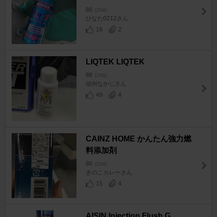
86
[ZN6]
ひなた0212さん
16
2
LIQTEK LIQTEK
86
[ZN6]
信州なかじさん
49
4
CAINZ HOME かんたん強力燃
料添加剤
86
[ZN6]
きのこカレーさん
15
4
AISIN Injection Flush G