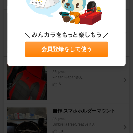
SARD GTシフトノブ TYPE.L
86
[ZN6]
Mats#6791さん
5
会員登録をして使う
不明 不明
86
[ZN6]
k-hashii-japanさん
6
自作 スマホホルダーマウント
86
[ZN6]
UmbrellaTreeCreativeさん
10