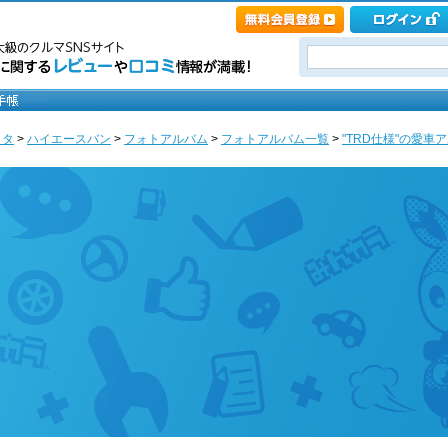
ヨタ
>
ハイエースバン
>
フォトアルバム
>
フォトアルバム一覧
>
"TRD仕様"の愛車ア