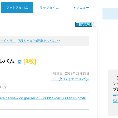
フォトアルバム
ラップタイム
▼メニュー
 Cクラ ...
"SRもどき"の愛車アルバム >>
ルバム
[8枚]
投稿日 : 2023年02月25日
「
トヨタ ハイエースバン
ン
像です。
プ
ew
kara.carview.co.jp/userid/3380955/car/3393313/profil
53