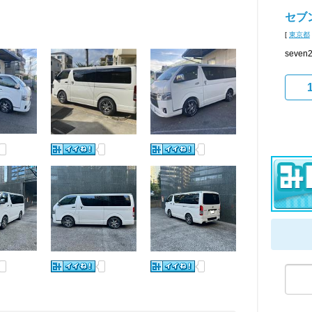
セブ
[
東京都
seve