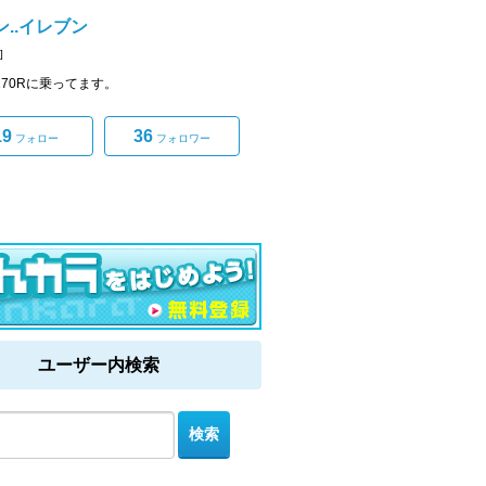
ン..イレブン
]
n270Rに乗ってます。
19
36
フォロー
フォロワー
ユーザー内検索