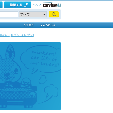
ヘルプ
ルバム [セブン..イレブン]