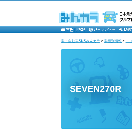
車・自動車SNSみんカラ
>
車種別情報
>
ト
SEVEN270R