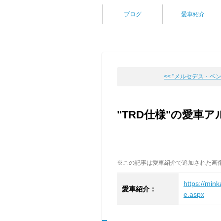
ブログ
愛車紹介
<< "メルセデス・ベンツ
"TRD仕様"の愛車ア
※この記事は愛車紹介で追加された画
https://min
愛車紹介：
e.aspx