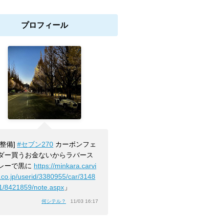
プロフィール
[整備]
#セブン270
カーボンフェ
ダー買うお金ないからラバース
レーで黒に
https://minkara.carvi
.co.jp/userid/3380955/car/3148
1/8421859/note.aspx
」
何シテル？
11/03 16:17