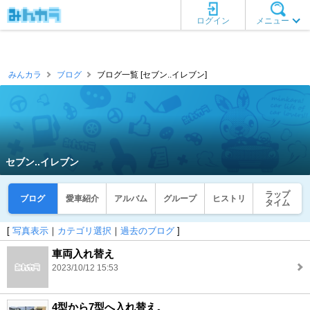
ログイン
メニュー
みんカラ
ブログ
ブログ一覧 [セブン..イレブン]
セブン..イレブン
ラップ
ブログ
愛車紹介
アルバム
グループ
ヒストリ
タイム
[
写真表示
｜
カテゴリ選択
｜
過去のブログ
]
車両入れ替え
2023/10/12 15:53
4型から7型へ入れ替え。