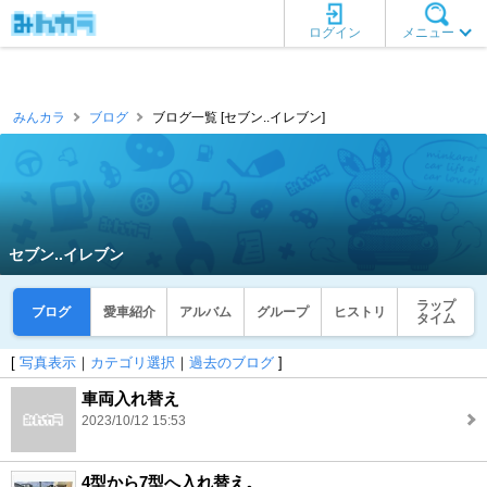
ログイン
メニュー
みんカラ
ブログ
ブログ一覧 [セブン..イレブン]
セブン..イレブン
ラップ
ブログ
愛車紹介
アルバム
グループ
ヒストリ
タイム
[
写真表示
｜
カテゴリ選択
｜
過去のブログ
]
車両入れ替え
2023/10/12 15:53
4型から7型へ入れ替え。