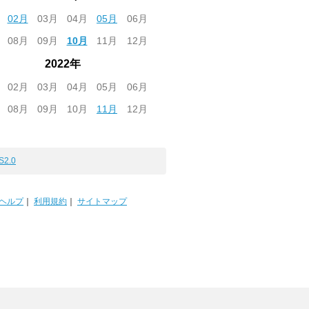
02月
03月
04月
05月
06月
08月
09月
10月
11月
12月
2022年
02月
03月
04月
05月
06月
08月
09月
10月
11月
12月
S2.0
ヘルプ
｜
利用規約
｜
サイトマップ