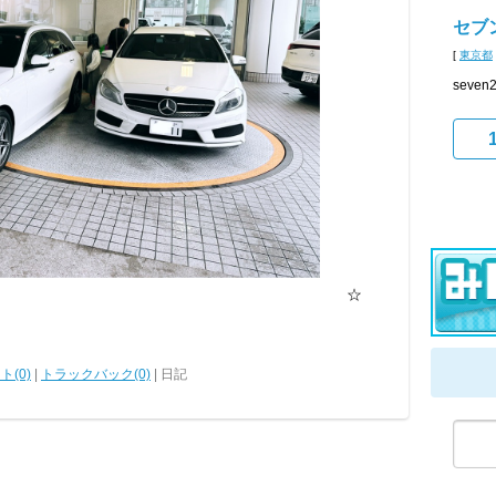
セブ
[
東京都
seve
☆
ト(0)
|
トラックバック(0)
| 日記