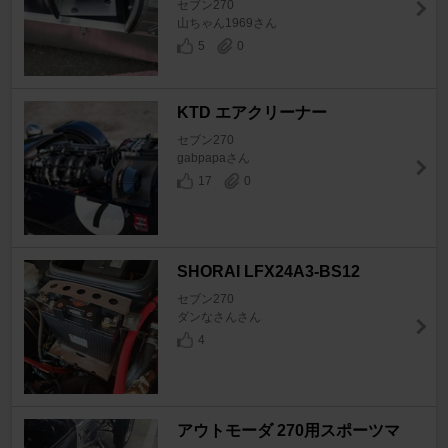
セブン270
山ちゃん1969さん
5
0
KTD エアクリーナー
セブン270
gabpapaさん
17
0
SHORAI LFX24A3-BS12
セブン270
ダンなさんさん
4
アウトモーダ 270用スポーツマ