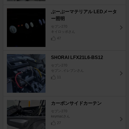
ぶーぶーマテリアル LEDメータ
ー照明
セブン270
キイロッポさん
47
SHORAI LFX21L6-BS12
セブン270
セブン..イレブンさん
11
カーボンサイドカーテン
セブン270
keymacさん
27