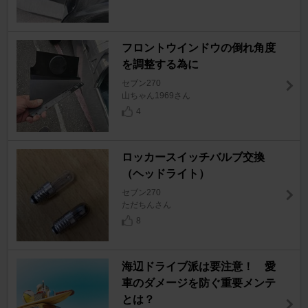
フロントウインドウの倒れ角度
を調整する為に
セブン270
山ちゃん1969さん
4
ロッカースイッチバルブ交換
（ヘッドライト）
セブン270
ただちんさん
8
海辺ドライブ派は要注意！ 愛
車のダメージを防ぐ重要メンテ
とは？