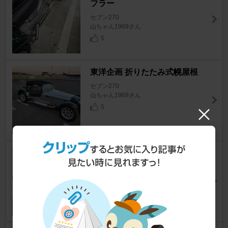
フラー
セブン270
山ちゃん1969さん
5
東洋企画 折りたたみ式幌屋根
セブン270
山ちゃん1969さん
5
Schuitzlaboratories ホワイト
ダイヤモンド
セブン270
山ちゃん1969さん
5