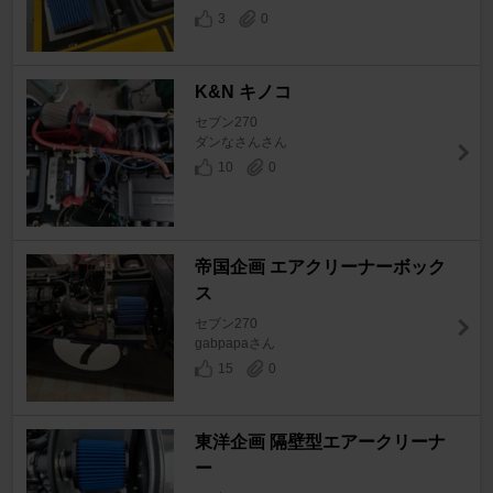
3
0
K&N キノコ
セブン270
ダンなさんさん
10
0
帝国企画 エアクリーナーボック
ス
セブン270
gabpapaさん
15
0
東洋企画 隔壁型エアークリーナ
ー