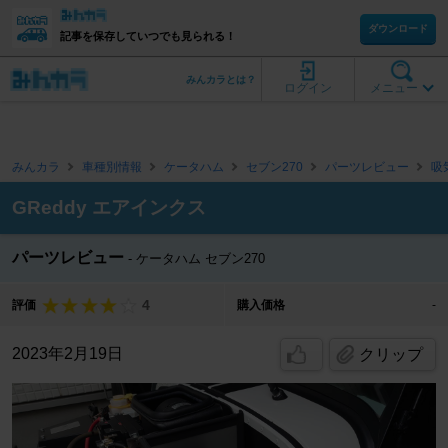
ダウンロード
記事を保存していつでも見られる！
みんカラとは？
ログイン
メニュー
みんカラ
車種別情報
ケータハム
セブン270
パーツレビュー
吸
GReddy エアインクス
パーツレビュー
ケータハム セブン270
4
評価
購入価格
-
2023年2月19日
クリップ