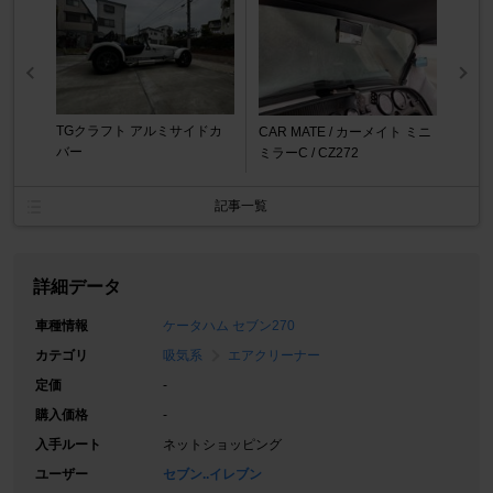
TGクラフト アルミサイドカ
CAR MATE / カーメイト ミニ
バー
ミラーC / CZ272
記事一覧
詳細データ
車種情報
ケータハム セブン270
カテゴリ
吸気系
エアクリーナー
定価
-
購入価格
-
入手ルート
ネットショッピング
ユーザー
セブン..イレブン