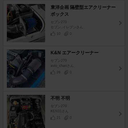
東洋企画 隔壁型エアクリーナー
ボックス
セブン270
セブン..イレブンさん
10
0
K&N エアークリーナー
セブン270
avio_chanさん
26
0
不明 不明
セブン270
KEN31さん
21
0