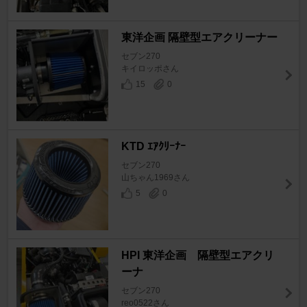
東洋企画 隔壁型エアクリーナー
セブン270
キイロッポさん
15
0
KTD ｴｱｸﾘｰﾅｰ
セブン270
山ちゃん1969さん
5
0
HPI 東洋企画 隔壁型エアクリ
ーナ
セブン270
reo0522さん