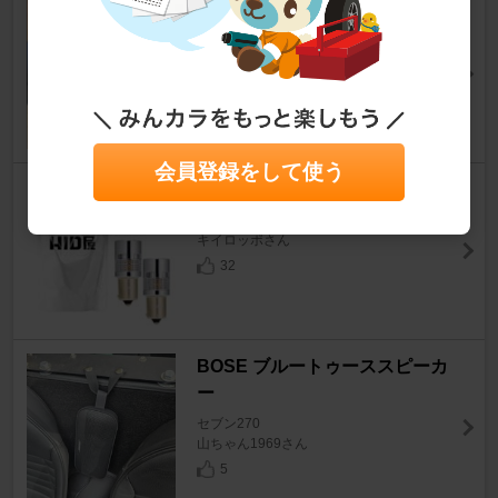
TG craft アルミ製 脱着サイドカ
バー
セブン270
ただちんさん
15
会員登録をして使う
HID屋 フロントウィンカー
セブン270
キイロッポさん
32
BOSE ブルートゥーススピーカ
ー
セブン270
山ちゃん1969さん
5