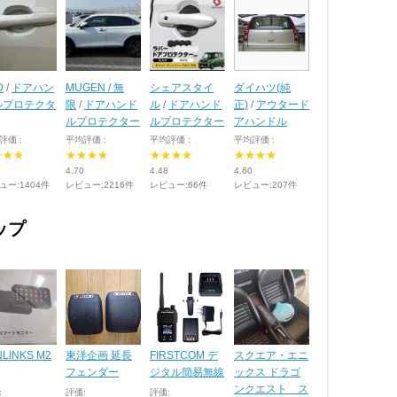
D
/
ドアハン
MUGEN / 無
シェアスタイ
ダイハツ(純
ルプロテクタ
限
/
ドアハンド
ル
/
ドアハンド
正)
/
アウタード
ルプロテクター
ルプロテクター
アハンドル
評価 :
平均評価 :
平均評価 :
平均評価 :
★★★
★★★★
★★★★
★★★★
4.70
4.48
4.60
ュー:1404件
レビュー:2216件
レビュー:66件
レビュー:207件
ップ
NLINKS M2
東洋企画 延長
FIRSTCOM デ
スクエア・エニ
フェンダー
ジタル簡易無線
ックス ドラゴ
ンクエスト ス
:
評価:
評価: