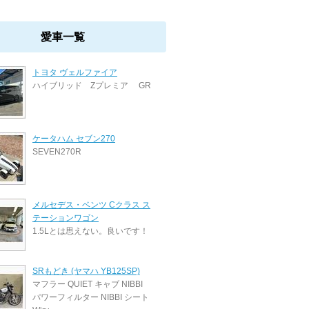
愛車一覧
トヨタ ヴェルファイア
ハイブリッド Zプレミア GR
ケータハム セブン270
SEVEN270R
メルセデス・ベンツ Cクラス ス
テーションワゴン
1.5Lとは思えない。良いです！
SRもどき (ヤマハ YB125SP)
マフラー QUIET キャブ NIBBI
パワーフィルター NIBBI シート