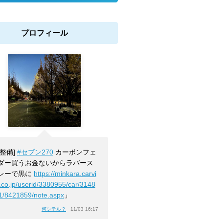
プロフィール
[整備]
#セブン270
カーボンフェ
ダー買うお金ないからラバース
レーで黒に
https://minkara.carvi
.co.jp/userid/3380955/car/3148
1/8421859/note.aspx
」
何シテル？
11/03 16:17