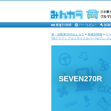
車・自動車SNSみんカラ
>
車種別情報
>
ケ
TGクラフト アルミサイドカバー [セブン..イ
SEVEN270R