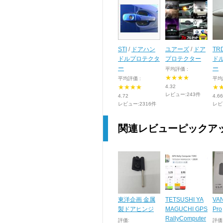
STI
/
ドアハン
ユアーズ
/
ドア
TR
ドルプロテクタ
プロテクター
ド
ー
ー
平均評価 :
★★★★
平均評価 :
平均
★★★★
4.32
★
レビュー:243件
4.72
4.66
レビュー:2316件
レビ
関連レビューピックア
東洋企画 金属
TETSUSHI YA
VA
製ドアヒンジ
MAGUCHI GPS
Pro
RallyComputer
評価:
評価