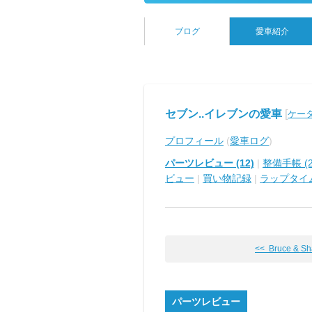
ブログ
愛車紹介
セブン..イレブンの愛車
[
ケータ
プロフィール
(
愛車ログ
)
パーツレビュー (12)
|
整備手帳 (2
ビュー
|
買い物記録
|
ラップタイ
<< Bruce & Sha
パーツレビュー