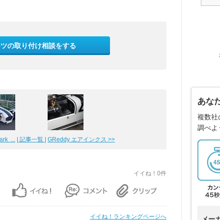
ーツの取り付け相談をする
あな
複数社
調べよ
rk ...
| 記事一覧 |
GReddy エアインクス >>
イイね！0件
イイね！ランキングページへ
メー