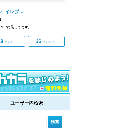
ン..イレブン
]
n270Rに乗ってます。
19
36
フォロー
フォロワー
ユーザー内検索