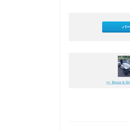
パ
<< Bruce & Sha