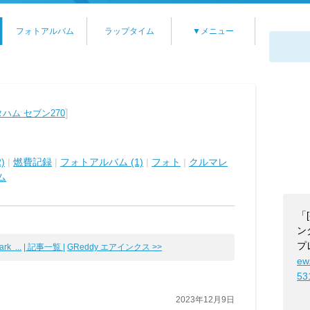
フォトアルバム
ラップタイム
▼メニュー
]
ハム セブン270
)
|
燃費記録
|
フォトアルバム (1)
|
フォト
|
クルマレ
ム
「
ン
プ
rk ...
| 記事一覧 |
GReddy エアインクス >>
ew
53
2023年12月9日