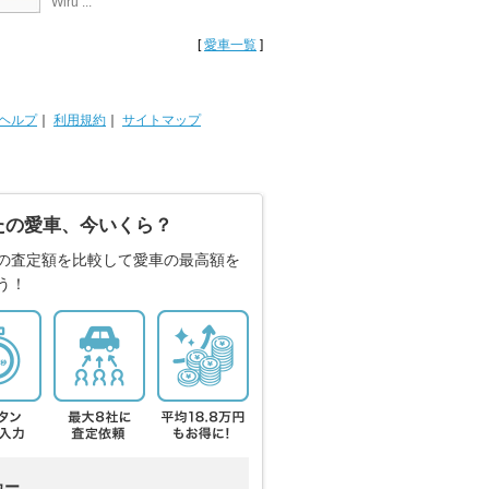
Wiru ...
[
愛車一覧
]
ヘルプ
｜
利用規約
｜
サイトマップ
たの愛車、今いくら？
の査定額を比較して愛車の最高額を
う！
カー