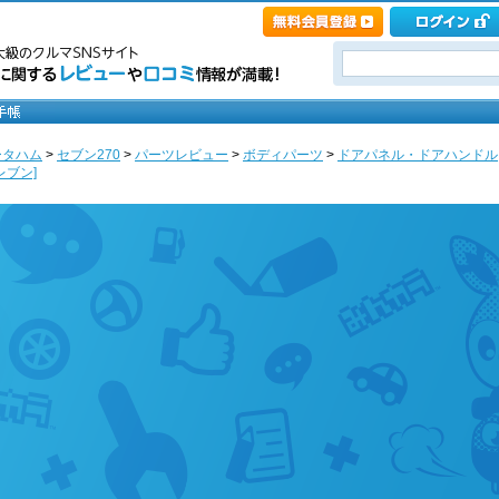
ータハム
>
セブン270
>
パーツレビュー
>
ボディパーツ
>
ドアパネル・ドアハンドル
レブン]