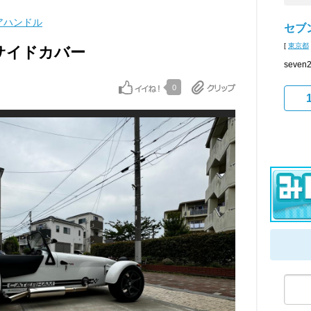
アハンドル
セブ
[
東京都
ミサイドカバー
seve
0