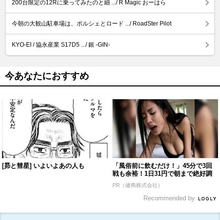
200台限定の12Rに乗ってみたのと細 .../ R Magic おーはら
今朝の大観山駐車場は、ポルシェとロード .../ RoadSter Pilot
KYO-EI / 協永産業 S17D5 .../ 銀 -GIN-
今あなたにおすすめ
[昴と彗星] いよいよあの人も
「風俗前に飲むだけ！」45分で3回
戦も余裕！1日31円で朝まで絶好調
PR（健商株式会社）
Recommended by