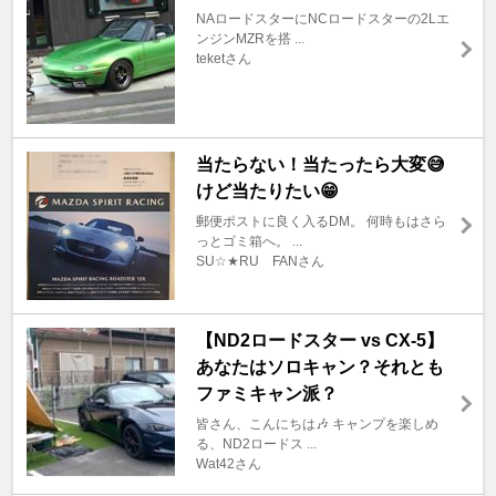
NAロードスターにNCロードスターの2Lエ
ンジンMZRを搭 ...
teketさん
当たらない！当たったら大変😅
けど当たりたい😁
郵便ポストに良く入るDM。 何時もはさら
っとゴミ箱へ。 ...
SU☆★RU FANさん
【ND2ロードスター vs CX-5】
あなたはソロキャン？それとも
ファミキャン派？
皆さん、こんにちは🎶 キャンプを楽しめ
る、ND2ロードス ...
Wat42さん