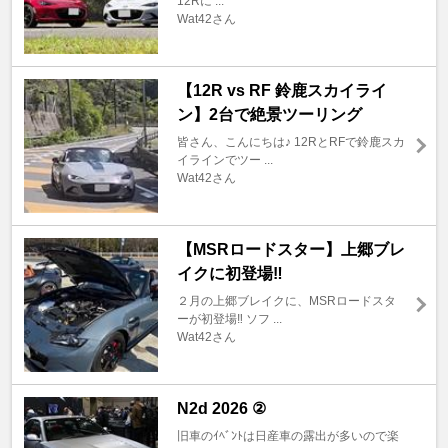
12Rに ...
Wat42さん
【12R vs RF 鈴鹿スカイライ
ン】2台で絶景ツーリング
皆さん、こんにちは♪ 12RとRFで鈴鹿スカ
イラインでツー ...
Wat42さん
【MSRロードスター】上郷ブレ
イクに初登場‼️
２月の上郷ブレイクに、MSRロードスタ
ーが初登場‼️ ソフ ...
Wat42さん
N2d 2026 ②
旧車のｲﾍﾞﾝﾄは日産車の露出が多いので楽