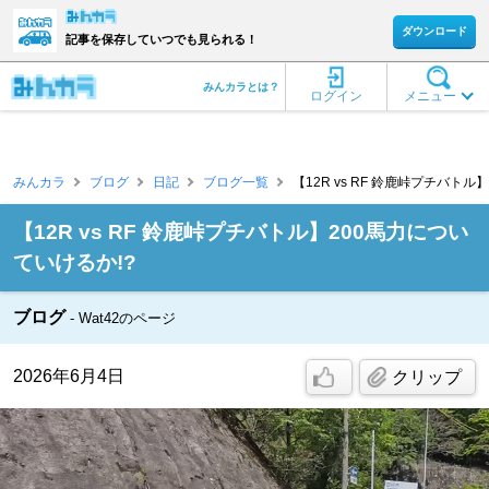
ダウンロード
記事を保存していつでも見られる！
みんカラとは？
ログイン
メニュー
みんカラ
ブログ
日記
ブログ一覧
【12R vs RF 鈴鹿峠プチバトル】
【12R vs RF 鈴鹿峠プチバトル】200馬力につい
ていけるか!?
ブログ
Wat42のページ
2026年6月4日
クリップ