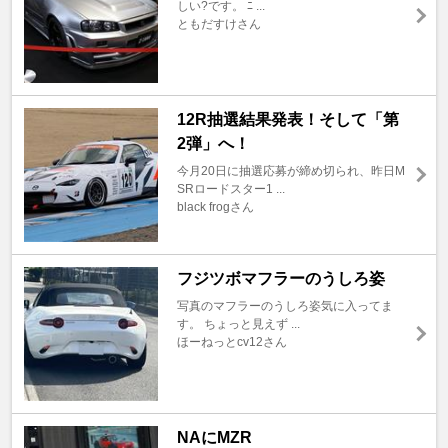
しい?です。 ﾆ ...
ともだすけさん
12R抽選結果発表！そして「第
2弾」へ！
今月20日に抽選応募が締め切られ、昨日M
SRロードスター1 ...
black frogさん
フジツボマフラーのうしろ姿
写真のマフラーのうしろ姿気に入ってま
す。 ちょっと見えず ...
ほーねっとcv12さん
NAにMZR