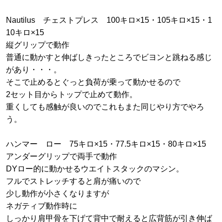
Nautilus チェストプレス 100キロ×15・105キロ×15・1
10キロ×15
縦グリップで動作
普通に動かすと伸ばしきったところでビヨンと跳ねる感じ
があり・・・。
そこで止めるとぐっと負荷が乗って動かせるので
2セット目からトップで止めて動作。
重くしても感触が良いのでこれもまた同じやり方でやろ
う。
ハンマー ロー 75キロ×15・77.5キロ×15・80キロ×15
アンダーグリップで両手で動作
DYロー的に動かせるウエイトスタックのマシン。
フルでストレッチすると肩が痛いので
少し動作が小さくなりますが
ネガティブ動作時に
しっかり肩甲骨を下げて背中で耐えると広背筋が引き伸ば