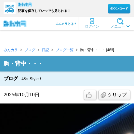
ダウンロード
記事を保存していつでも見られる！
みんカラとは？
ログイン
メニュー
みんカラ
ブログ
日記
ブログ一覧
胸・背中・・・ [48!!]
胸・背中・・・
ブログ
48's Style！
2025年10月10日
クリップ