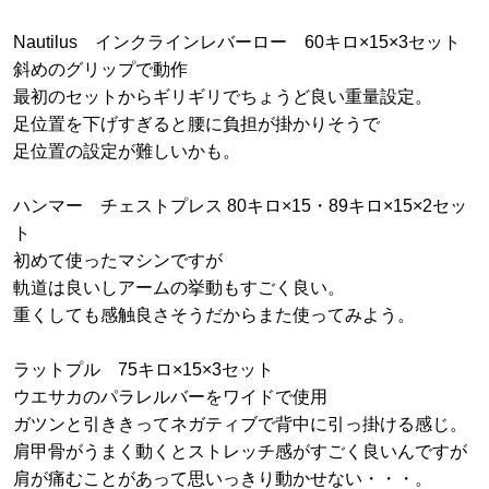
Nautilus インクラインレバーロー 60キロ×15×3セット
斜めのグリップで動作
最初のセットからギリギリでちょうど良い重量設定。
足位置を下げすぎると腰に負担が掛かりそうで
足位置の設定が難しいかも。
ハンマー チェストプレス 80キロ×15・89キロ×15×2セッ
ト
初めて使ったマシンですが
軌道は良いしアームの挙動もすごく良い。
重くしても感触良さそうだからまた使ってみよう。
ラットプル 75キロ×15×3セット
ウエサカのパラレルバーをワイドで使用
ガツンと引ききってネガティブで背中に引っ掛ける感じ。
肩甲骨がうまく動くとストレッチ感がすごく良いんですが
肩が痛むことがあって思いっきり動かせない・・・。