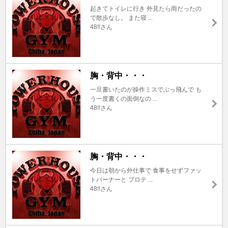
起きてトイレに行き 外見たら雨だったの
で散歩なし。 また寝 ...
48!!さん
胸・背中・・・
一旦書いたのが操作ミスでぶっ飛んで も
う一度書くの面倒なの ...
48!!さん
胸・背中・・・
今日は朝から外仕事で 食事をせずファッ
トバーナーと プロテ ...
48!!さん