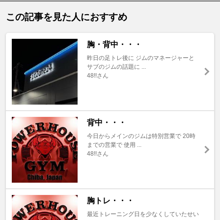
この記事を見た人におすすめ
胸・背中・・・
昨日の足トレ後に ジムのマネージャーと
サブのジムの話題に ...
48!!さん
背中・・・
今日からメインのジムは特別営業で 20時
までの営業で 使用 ...
48!!さん
胸トレ・・・
最近トレーニング日を少なくしていたせい