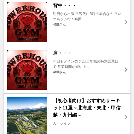
背中・・・
明日から出張で 客先に5時半集合なので い
つもジム行く時間 ...
48!!さん
肩・・・
今日もメインのジムは 年始の特別営業日
で 営業時間が短い上 ...
48!!さん
【初心者向け】おすすめサーキ
ット11選～北海道・東北・甲信
越・九州編～
カーライフ