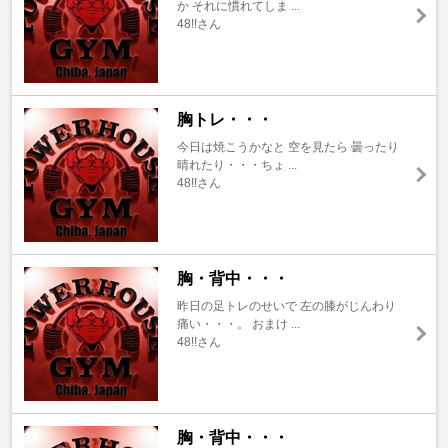
か それに慣れてしま ...
48!!さん
胸トレ・・・
今日は焼こうかなと 空を見たら 曇ったり
晴れたり・・・ちょ ...
48!!さん
胸・背中・・・
昨日の足トレのせいで 左の膝がじんわり
痛い・・・。 おまけ ...
48!!さん
胸・背中・・・