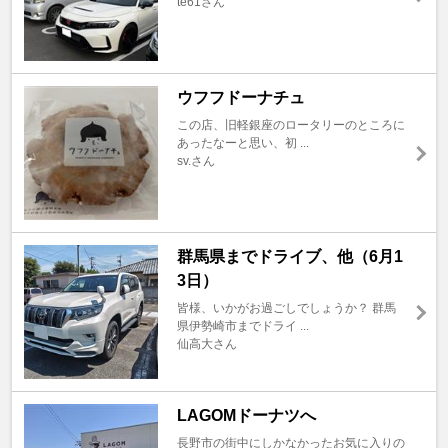
te61さん
ウフフドーナチュ
この店、旧軽銀座のロータリーのところに
あったなーと思い、初 ...
sv.さん
群馬県までドライブ、他（6月1
3日）
皆様、いかがお過ごしでしょうか？ 群馬
県伊勢崎市までドライ ...
仙高大さん
LAGOMドーナツへ
長野市の街中にしかなかったお気に入りの