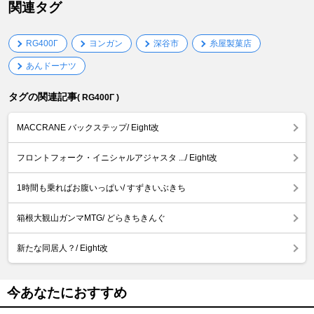
関連タグ
RG400Γ
ヨンガン
深谷市
糸屋製菓店
あんドーナツ
タグの関連記事
( RG400Γ )
MACCRANE バックステップ/ Eight改
フロントフォーク・イニシャルアジャスタ .../ Eight改
1時間も乗ればお腹いっぱい/ すずきいぶきち
箱根大観山ガンマMTG/ どらきちきんぐ
新たな同居人？/ Eight改
今あなたにおすすめ