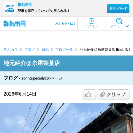
ダウンロード
記事を保存していつでも見られる！
みんカラとは？
ログイン
メニュー
みんカラ
ブログ
日記
ブログ一覧
地元紹介@糸屋製菓店 [Eight改]
地元紹介@糸屋製菓店
ブログ
sprintspecial改のページ
2026年6月14日
クリップ