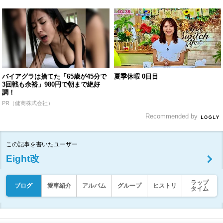
バイアグラは捨てた「65歳が45分で
夏季休暇 0日目
3回戦も余裕」980円で朝まで絶好
調！
PR（健商株式会社）
Recommended by
この記事を書いたユーザー
Eight改
ラップ
ブログ
愛車紹介
アルバム
グループ
ヒストリ
タイム