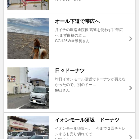
オール下道で帯広へ
月イチの釧路通院後 高速を使わずに帯広
へ まず白糠の道 ...
GGH25W＠隊長さん
日々ドーナツ
昨日イオンモール須坂でドーナツが買えな
かったので、別のドー ...
te61さん
イオンモール須坂 ドーナツ
イオンモール須坂へ。 今まで２回チャレ
ンするも売り切れてで ...