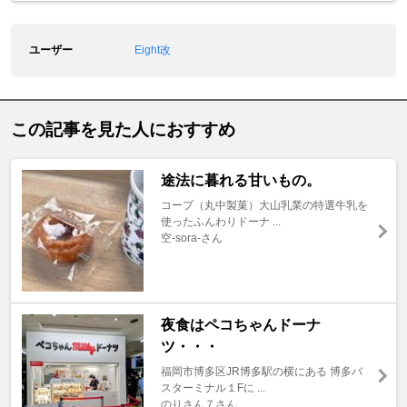
ユーザー
Eight改
この記事を見た人におすすめ
途法に暮れる甘いもの。
コープ（丸中製菓）大山乳業の特選牛乳を
使ったふんわりドーナ ...
空-sora-さん
夜食はペコちゃんドーナ
ツ・・・
福岡市博多区JR博多駅の横にある 博多バ
スターミナル１Fに ...
のりさん７さん