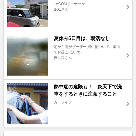
LAGOMドーナツが ...
te61さん
夏休み5日目は、朝活なし
朝から雨がザーザー 買い物ついでに葉山
でお昼ごはん エア ...
彼ら快さん
熱中症の危険も！ 炎天下で洗
車をするときに注意すること
カーライフ