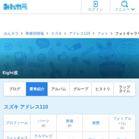
ログイン
メニュー
みんカラ
車種別情報
スズキ
アドレス110
フォト
フォトギャラリー
Eight改
ラップ
ブログ
愛車紹介
アルバム
グループ
ヒストリ
タイム
スズキ アドレス110
フォトアル
パーツ
整備
プロフィール
燃費
バム
(4)
(9)
(1)
クルマレビ
フォトギャラ