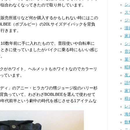
シュ
が似合わなくなってきたので取り外しています。
ス
人販売所巡りなど何か購入するかもしれない時にはこの
ジ
BLBEE（ボブルビー）の20Lサイズデイパックを背負
漫画
て行きます。
家具
う10数年前に手に入れたもので、普段使いや自転車に
ショ
るときに使っていましたがバイクに乗る時にもいい感じ
音楽
す。
菓子
昭和
クがホワイト、ヘルメットもホワイトなのでカラーリ
友人
っています。
語学
バディ」のアニー・ヒラカワの甥ジョージ役のハリー杉
家電
負っていて、わざわざBOBLBEEを選んで使わせて
税金
00年代前半という劇中の時代を感じさせる1アイテムな
レジ
海外
飲料
ニュ