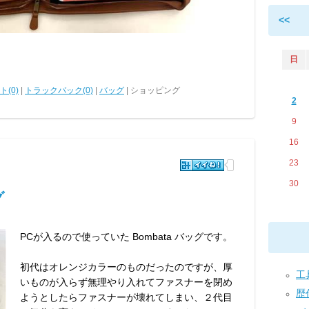
<<
日
(0)
|
トラックバック(0)
|
バッグ
| ショッピング
2
9
16
23
30
グ
PCが入るので使っていた Bombata バッグです。
初代はオレンジカラーのものだったのですが、厚
工具
いものが入らず無理やり入れてファスナーを閉め
歴代
ようとしたらファスナーが壊れてしまい、２代目