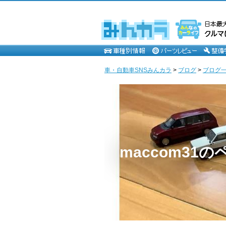
車・自動車SNSみんカラ
>
ブログ
>
ブログ一覧
maccom31の