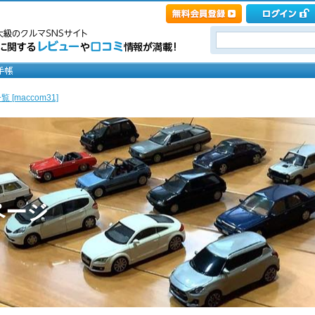
 [maccom31]
ページ