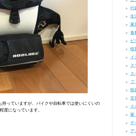
行政
生活
家屋
食材
ビデ
怪我
イ
スマ
スイ
ファ
医療
言葉
グも持っていますが、バイクや自転車では使いにくいの
スポ
程度になっています。
家 
テイ
アイ