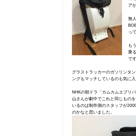
ア
無
BO
っ
も
乗
で
グラストラッカーのガソリンタン
ングもマッチしているのも気に入
NHKの朝ドラ「カムカムエブリ
山さんが劇中でこれと同じものを背
いるのは制作側のスタッフが20
のかなと思いました。