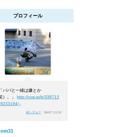
プロフィール
「パパと一緒は嫌とか
笑）。」
http://cvw.jp/b/338713
49233194/
」
何シテル？
08/07 13:33
com31