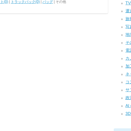
ト(0)
|
トラックバック(0)
|
バッグ
| その他
TV
運送
旅行
写真
地域
その
電話
カメ
加工
ネ
コン
サプ
政治
AI 
3D