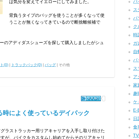
バイ
は気分を変えてイエローにしてみました。
ステ
背負うタイプのバッグを使うことが多くなって使
パソ
うことが無くなってきているので断捨離候補で
クル
時計
ーのアディダスシューズを探して購入しましたがシュ
ガレ
自転
バッ
(0)
|
トラックバック(0)
|
バッグ
| その他
ス
アク
家族
趣味
ケミ
E-B
る時によく使っているデイパック
日記
食事
前グラストラッカー用リアキャリアを入手し取り付けた
TV
ですが、バイクをカスタムし始めてからそのリアキャリ