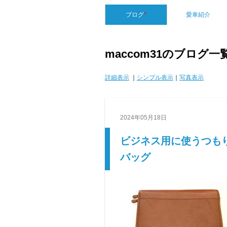
ブログ
*
愛車紹介
maccom31のブログ一
詳細表示
｜
シンプル表示
｜
写真表示
2024年05月18日
ビジネス用に使うつもり
バッグ