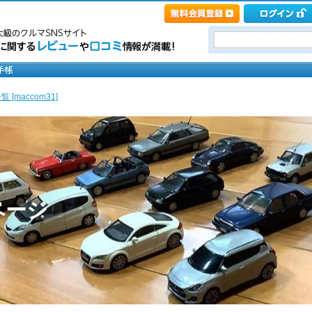
 [maccom31]
ページ