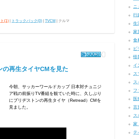
ニュ
行政
ト(1)
|
トラックバック(0)
|
TVCM
| クルマ
生活
家屋
食材
ビデ
怪我
イ
ンの再生タイヤCMを見た
スマ
スイ
今朝、サッカーワールドカップ 日本対チュニジ
ファ
ア戦の前振りTV番組を観ていた時に、久しぶり
医療
にブリヂストンの再生タイヤ（Retread）CMを
言葉
見ました。
スポ
家 
テイ