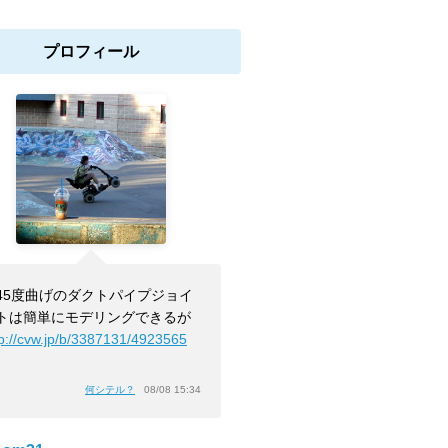
プロフィール
45度曲げのダクトパイプジョイ
トは簡単にモデリングできるが
tp://cvw.jp/b/3387131/4923565
」
何シテル？
08/08 15:34