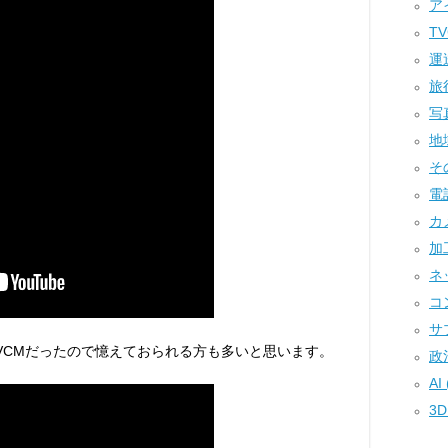
アイ
TV
運送
旅行
写真
地域
その
電話
カメ
加工
ネ
コン
サプ
VCMだったので憶えておられる方も多いと思います。
政治
AI 
3D