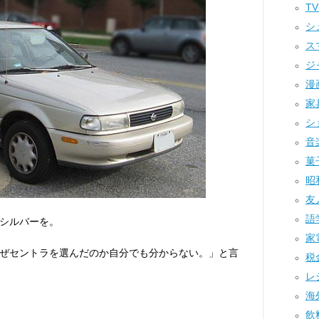
TV
シュ
ス
ジ
漫画
家具
ショ
音楽
菓子
昭和
友人
語学
シルバーを。
家電
ぜセントラを選んだのか自分でも分からない。」と言
税金
レジ
海外
飲料