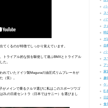
バイ
ステ
パソ
クル
時計
ガレ
自転
出てくるのが特徴でしっかり覚えています。
バッ
、トライアル的な技を駆使して遊ぶBMXとトライアル
ス
した。
アク
家族
れていたドイツ製Maguraの油圧式リムブレーキが
た（笑）。
趣味
ケミ
息子がメインで乗るクルマ選びに私はこのスポーツワゴ
E-B
は2Lの日産セントラ（日本ではサニー）を選びまし
日記
食事