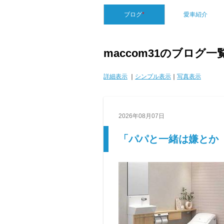
ブログ
*
愛車紹介
maccom31のブログ一
詳細表示
｜
シンプル表示
｜
写真表示
2026年08月07日
「パパと一緒は嫌とか