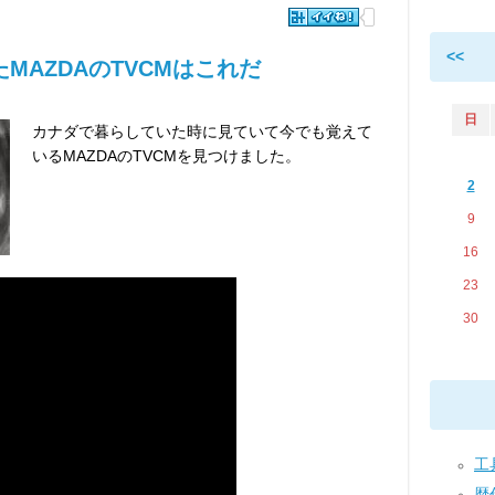
<<
MAZDAのTVCMはこれだ
日
カナダで暮らしていた時に見ていて今でも覚えて
いるMAZDAのTVCMを見つけました。
2
9
16
23
30
工具
歴代