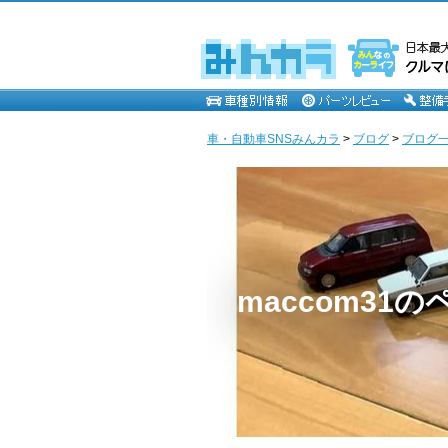
車・自動車SNSみんカラ
>
ブログ
>
ブログ一覧
maccom31の