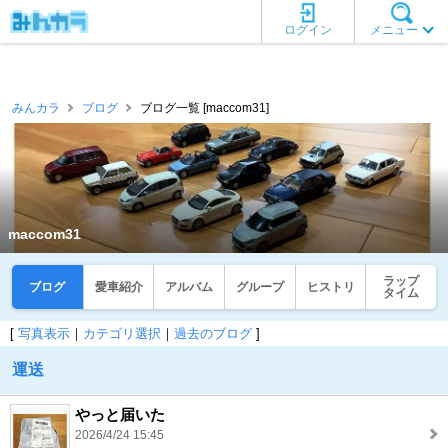
ログイン
メニュー
みんカラ
ブログ
ブログ一覧 [maccom31]
maccom31
ラップ
ブログ
愛車紹介
アルバム
グループ
ヒストリ
タイム
[
写真表示
｜
カテゴリ選択
｜
過去のブログ
]
運送
やっと届いた
2026/4/24 15:45