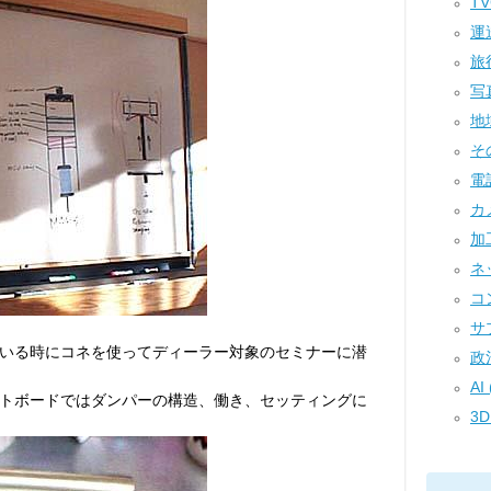
TV
運送
旅行
写真
地域
その
電話
カメ
加工
ネ
コン
サプ
いる時にコネを使ってディーラー対象のセミナーに潜
政治
AI 
トボードではダンパーの構造、働き、セッティングに
3D