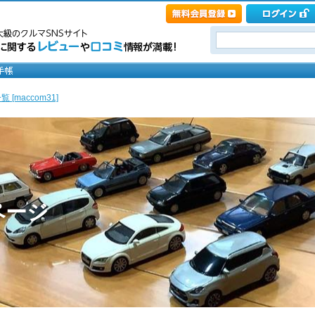
 [maccom31]
ページ