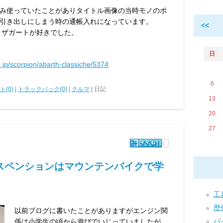
み使っていたことがありタイトル画像の当時モノのポ
引き出しにしまう時の通帳入れになっています。
<<
GT ザガートが好きでした。
日
.jp/scorpion/abarth-classiche/5374
6
(0)
|
トラックバック(0)
|
クルマ
| 日記
13
20
27
スペンションはマウンテンバイクで学
工具
歴代
以前ブログに書いたことがありますがエンジン関
バイ
係は小学生の頃から遊びでいじっていましたが、