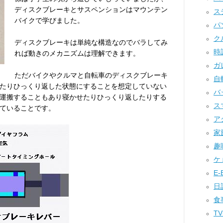
ディスクブレーキとサスペンションはマウンテン
ステ
バイクで学びました。
パソ
クル
ディスクブレーキは単純な構造なのでバラしてみ
時計
れば動きのメカニズムは理解できます。
ガレ
ただバイクやクルマと自転車のディスクブレーキ
自転
たりひっくり返した状態にすることを想定していない
バッ
運搬することもあり寝かせたりひっくり返したりする
ス
ていることです。
アク
家族
趣味
ケミ
E-B
日記
食事
TV