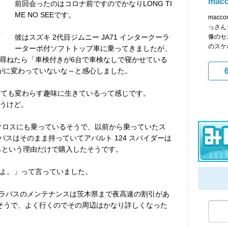
mac
前回会ったのはコロナ前ですのでかなりLONG TI
ME NO SEEです。
mac
っさん
彼はスズキ 2代目ジムニー JA71 インタークーラ
像のセ
のスケボ
ーターボ付ソフトトップ車に乗ってきましたが、
尋ねたら「車検付きが6台で車検なしで寝かせている
がに変わっていないな～と感心しました。
っても変わらす趣味に生きているって感じです。
うけど。
 クロスにも乗っているそうで、以前から乗っていたス
ラバスはそのまま持っていてアバルト 124 スパイダーは
らという理由だけで購入したそうです。
よ。」って言っていました。
 ブラバスのメンテナンスは茨木県まで夜高速の割引があ
そうで、よく行くのでその周辺はかなり詳しくなった