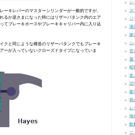
シュ
ス
レーキレバーのマスターシリンダーが一般的ですが、
れるか逆さまになった時にはリザーバタンク内のエア
ジ
ってブレーキホースやブレーキキャリパー内に入り込
漫画
家具
ショ
イクと同じような構造のリザーバタンクでもブレーキ
アーが入っていないクローズドタイプになっていま
音楽
菓子
昭和
友人
語学
家電
税金
レジ
海外
飲料
ニュ