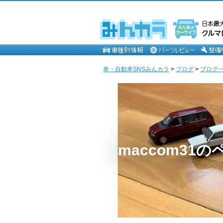
車・自動車SNSみんカラ
>
ブログ
>
ブログ一覧
maccom31の