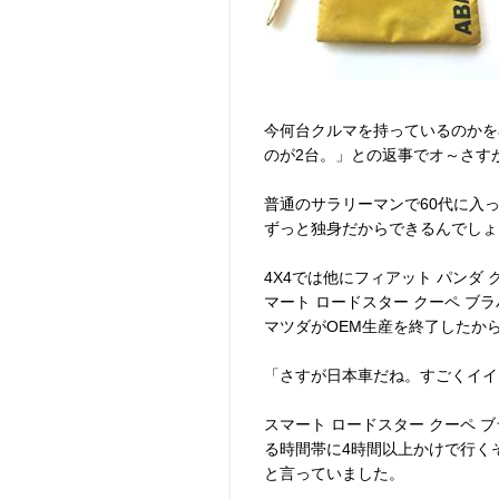
今何台クルマを持っているのかを
のが2台。」との返事でオ～さす
普通のサラリーマンで60代に入
ずっと独身だからできるんでしょ
4X4では他にフィアット パンダ
マート ロードスター クーペ ブ
マツダがOEM生産を終了したか
「さすが日本車だね。すごくイイ
スマート ロードスター クーペ
る時間帯に4時間以上かけで行く
と言っていました。