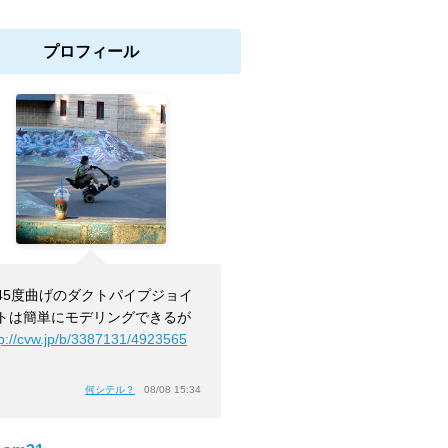
プロフィール
45度曲げのダクトパイプジョイ
トは簡単にモデリングできるが
tp://cvw.jp/b/3387131/4923565
」
何シテル？
08/08 15:34