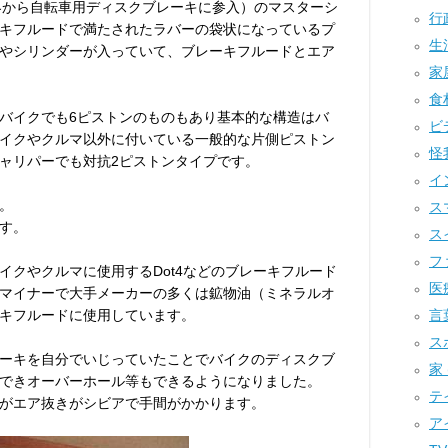
業界から自転車用ディスクブレーキに参入）のマスターシ
行政
キフルードで満たされたラバーの袋状になっているプ
生活
やシリンダーが入っていて、ブレーキフルードとエア
家屋
食材
バイクでも6ピストンのものもあり基本的な構造はバ
ビデ
イクやクルマ以外に付いている一般的な片側ピストン
怪我
ャリパーでも対抗2ピストンタイプです。
イ
。
スマ
す。
スイ
ファ
イクやクルマに使用するDot4などのブレーキフルード
医療
マイナーで大手メーカーの多くは鉱物油（ミネラルオ
キフルードに使用しています。
言葉
スポ
ーキを自分でいじっていたことでバイクのディスクブ
家 
できオーバーホール等もできるようになりました。
テイ
がエア抜きがシビアで手間がかかります。
アイ