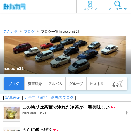
ログイン
メニュー
みんカラ
ブログ
ブログ一覧 [maccom31]
maccom31
ラップ
ブログ
愛車紹介
アルバム
グループ
ヒストリ
タイム
[
写真表示
｜
カテゴリ選択
｜
過去のブログ
]
この時期は茶葉で淹れた冷茶が一番美味しい
2026/8/8 13:50
さらに酸っぱく