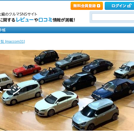
 [maccom31]
ページ