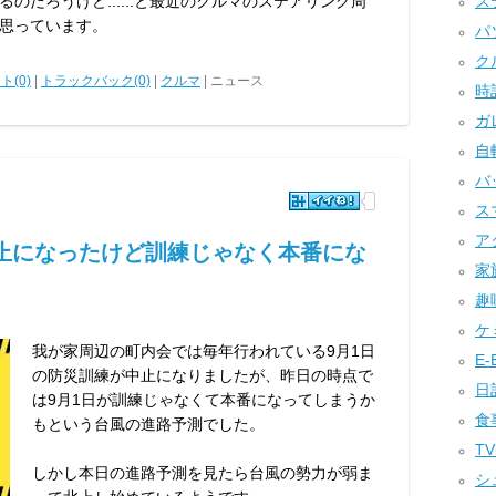
のだろうけど......と最近のクルマのステアリング周
ステ
思っています。
パソ
クル
ト(0)
|
トラックバック(0)
|
クルマ
| ニュース
時計
ガレ
自転
バッ
ス
アク
中止になったけど訓練じゃなく本番にな
家族
趣味
ケミ
我が家周辺の町内会では毎年行われている9月1日
E-B
の防災訓練が中止になりましたが、昨日の時点で
日記
は9月1日が訓練じゃなくて本番になってしまうか
食事
もという台風の進路予測でした。
TV
しかし本日の進路予測を見たら台風の勢力が弱ま
シュ