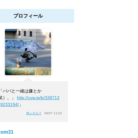
プロフィール
「パパと一緒は嫌とか
笑）。」
http://cvw.jp/b/338713
49233194/
」
何シテル？
08/07 13:33
com31