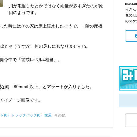
mac
川が氾濫したとかではなく雨量が多すぎたのが原
っさん
因のようです。
像のセ
のスケボ
った時にはその家は床上浸水したそうで、一階の床板
が出たそうですが、何の足しにもなりませんね。
発令中で「警戒レベル4相当」。
烈な雨 80mm/h以上」とアラートが入りました。
くイメージ画像です。
ト(0)
|
トラックバック(0)
|
家屋
| その他