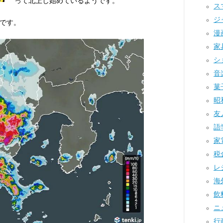
って北上し始めているようです。
ス
ジ
です。
漫画
家具
ショ
音楽
菓子
昭和
友人
語学
家電
税金
レジ
海外
飲料
ニュ
行政