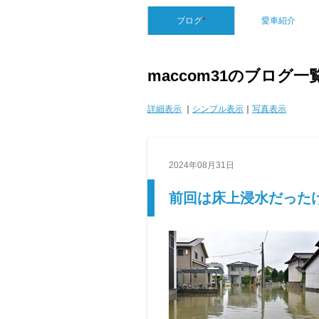
ブログ
*
愛車紹介
maccom31のブログ一
詳細表示
｜
シンプル表示
｜
写真表示
2024年08月31日
前回は床上浸水だった