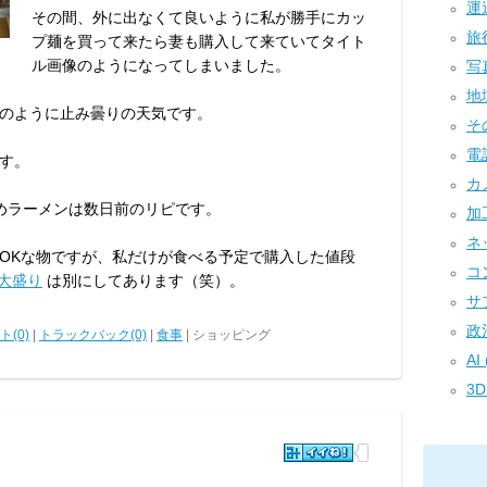
運送
その間、外に出なくて良いように私が勝手にカッ
旅行
プ麺を買って来たら妻も購入して来ていてタイト
ル画像のようになってしまいました。
写真
地域
のように止み曇りの天気です。
その
電話
す。
カメ
炒めラーメンは数日前のリピです。
加工
ネ
OKな物ですが、私だけが食べる予定で購入した値段
コン
麺大盛り
は別にしてあります（笑）。
サプ
政治
(0)
|
トラックバック(0)
|
食事
| ショッピング
AI 
3D