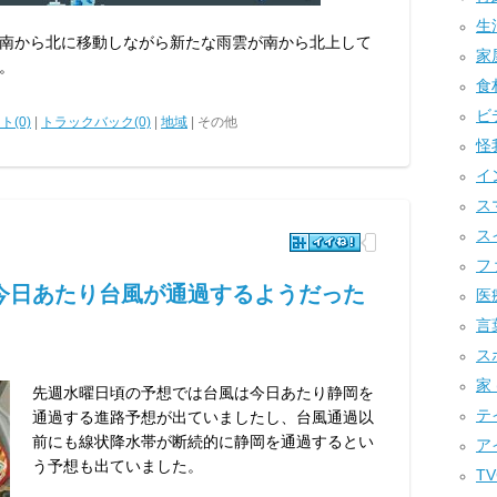
生活
南から北に移動しながら新たな雨雲が南から北上して
家屋
。
食材
ビデ
ト(0)
|
トラックバック(0)
|
地域
| その他
怪我
イ
スマ
スイ
ファ
今日あたり台風が通過するようだった
医療
言葉
スポ
家 
先週水曜日頃の予想では台風は今日あたり静岡を
テイ
通過する進路予想が出ていましたし、台風通過以
前にも線状降水帯が断続的に静岡を通過するとい
アイ
う予想も出ていました。
TV