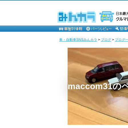
車・自動車SNSみんカラ
>
ブログ
>
ブログ一覧
maccom31の