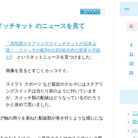
<<
イッチキット のニュースを見て
日
「高性能ステアリングスイッチキットが日本上
4
陸！」スイッチの配列やLED発光色の変更も可能
11
だ!!
というネットニュースを見つけました。
18
画像を見るとすごくカッコイイ。
25
スイフト スポーツ など最近のクルマにはステアリ
ングスイッチは当たり前のように付いています
が、スイッチ類の配線はどうなっているのだろう
かと改めて思いました。
工具
グ軸の周りを束ねた配線類が巻き付くような感じにな
歴代
バイ