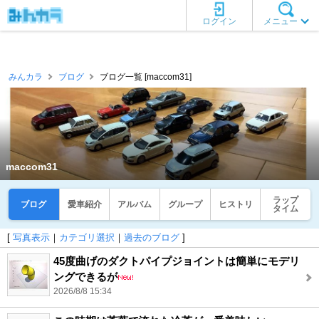
ログイン
メニュー
みんカラ
ブログ
ブログ一覧 [maccom31]
maccom31
ラップ
ブログ
愛車紹介
アルバム
グループ
ヒストリ
タイム
[
写真表示
｜
カテゴリ選択
｜
過去のブログ
]
45度曲げのダクトパイプジョイントは簡単にモデリ
ングできるが
2026/8/8 15:34