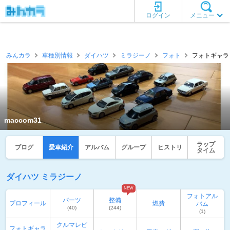
ログイン
メニュー
みんカラ
車種別情報
ダイハツ
ミラジーノ
フォト
フォトギャラリー
maccom31
ラップ
ブログ
愛車紹介
アルバム
グループ
ヒストリ
タイム
ダイハツ ミラジーノ
NEW
フォトアル
パーツ
整備
プロフィール
燃費
バム
(40)
(244)
(1)
クルマレビ
フォトギャラ