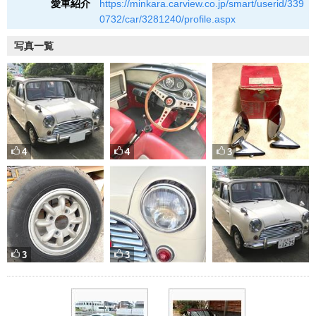
愛車紹介
https://minkara.carview.co.jp/smart/userid/339
0732/car/3281240/profile.aspx
写真一覧
4
4
3
3
3