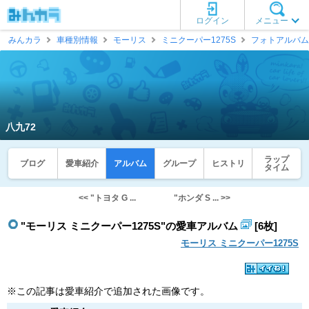
ログイン
メニュー
みんカラ
車種別情報
モーリス
ミニクーパー1275S
フォトアルバム
八九72
ラップ
ブログ
愛車紹介
アルバム
グループ
ヒストリ
タイム
<< "トヨタ G ...
"ホンダ S ... >>
"モーリス ミニクーパー1275S"の愛車アルバム
[6枚]
モーリス ミニクーパー1275S
※この記事は愛車紹介で追加された画像です。