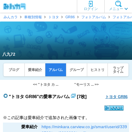
ログイン
メニュー
みんカラ
車種別情報
トヨタ
GR86
フォトアルバム
フォトアル
八九72
ラップ
ブログ
愛車紹介
アルバム
グループ
ヒストリ
タイム
<< "トヨタ カ ...
"モーリス ... >>
"トヨタ GR86"の愛車アルバム
[7枚]
トヨタ GR86
※この記事は愛車紹介で追加された画像です。
愛車紹介
https://minkara.carview.co.jp/smart/userid/339