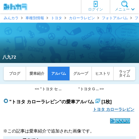
ログイン
メニュー
みんカラ
車種別情報
トヨタ
カローラレビン
フォトアルバム
フ
八九72
ラップ
ブログ
愛車紹介
アルバム
グループ
ヒストリ
タイム
<< "トヨタ セ ...
"トヨタ G ... >>
"トヨタ カローラレビン"の愛車アルバム
[1枚]
トヨタ カローラレビン
※この記事は愛車紹介で追加された画像です。