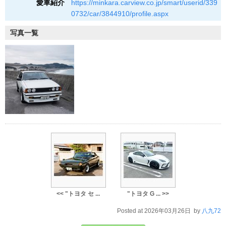
愛車紹介
https://minkara.carview.co.jp/smart/userid/339
0732/car/3844910/profile.aspx
写真一覧
<< "トヨタ セ ...
"トヨタ G ... >>
Posted at 2026年03月26日 by
八九72