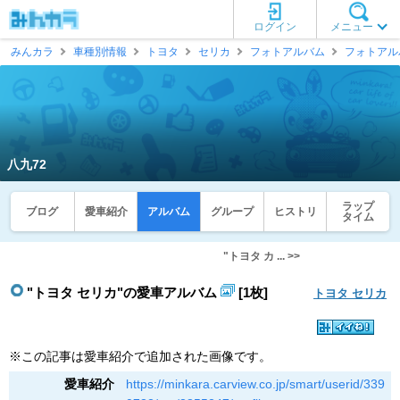
ログイン
メニュー
みんカラ
車種別情報
トヨタ
セリカ
フォトアルバム
フォトアル
八九72
ラップ
ブログ
愛車紹介
アルバム
グループ
ヒストリ
タイム
"トヨタ カ ... >>
"トヨタ セリカ"の愛車アルバム
[1枚]
トヨタ セリカ
※この記事は愛車紹介で追加された画像です。
愛車紹介
https://minkara.carview.co.jp/smart/userid/339