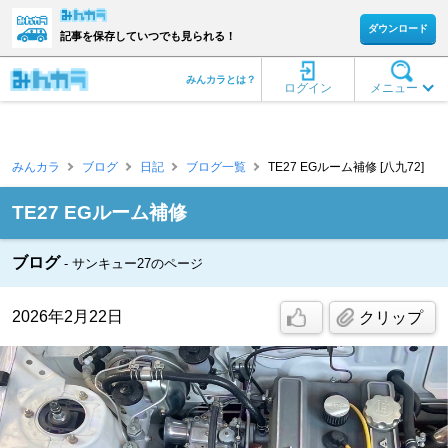
ダウンロード
記事を保存していつでも見られる！
みんカラとは？
ログイン
メニュー
みんカラ
ブログ
日記
ブログ一覧
TE27 EGルーム補修 [八九72]
TE27 EGルーム補修
ブログ
サンキュー27のページ
2026年2月22日
クリップ