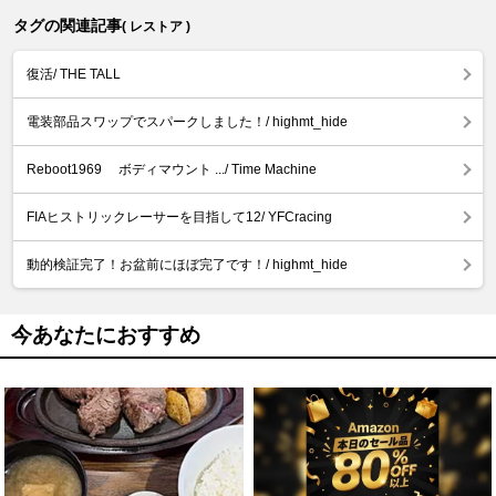
タグの関連記事
( レストア )
復活/ THE TALL
電装部品スワップでスパークしました！/ highmt_hide
Reboot1969 ボディマウント .../ Time Machine
FIAヒストリックレーサーを目指して12/ YFCracing
動的検証完了！お盆前にほぼ完了です！/ highmt_hide
今あなたにおすすめ