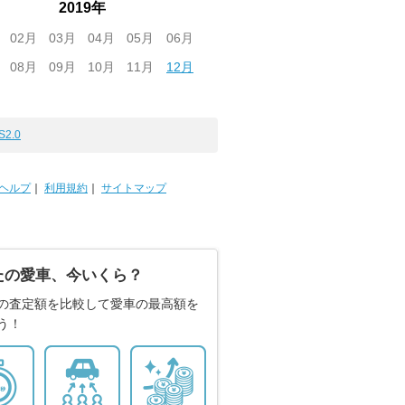
2019年
02月
03月
04月
05月
06月
08月
09月
10月
11月
12月
S2.0
ヘルプ
｜
利用規約
｜
サイトマップ
たの愛車、今いくら？
の査定額を比較して愛車の最高額を
う！