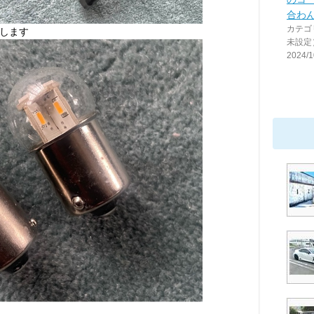
合わ
カテゴ
します
未設定
2024/1