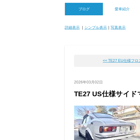
ブログ
愛車紹介
詳細表示
｜
シンプル表示
｜
写真表示
<< TE27 EU仕様フロン
2026年03月02日
TE27 US仕様サイ