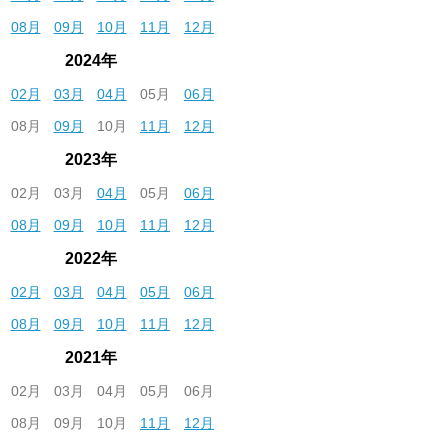
08月
09月
10月
11月
12月
2024年
02月
03月
04月
05月
06月
08月
09月
10月
11月
12月
2023年
02月
03月
04月
05月
06月
08月
09月
10月
11月
12月
2022年
02月
03月
04月
05月
06月
08月
09月
10月
11月
12月
2021年
02月
03月
04月
05月
06月
08月
09月
10月
11月
12月