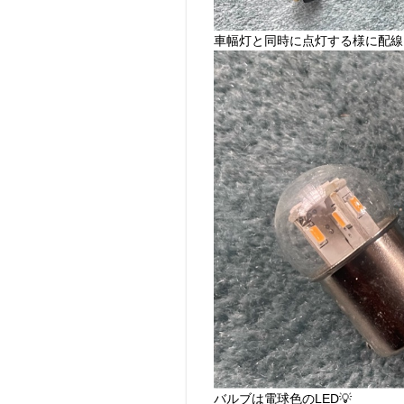
車幅灯と同時に点灯する様に配線
バルブは電球色のLED💡