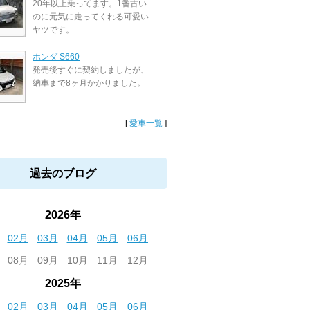
20年以上乗ってます。1番古い
のに元気に走ってくれる可愛い
ヤツです。
ホンダ S660
発売後すぐに契約しましたが、
納車まで8ヶ月かかりました。
[
愛車一覧
]
過去のブログ
2026年
02月
03月
04月
05月
06月
08月
09月
10月
11月
12月
2025年
02月
03月
04月
05月
06月