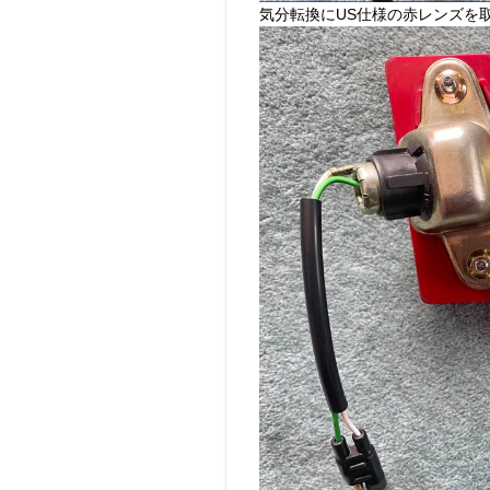
気分転換にUS仕様の赤レンズを