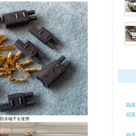
01月
07月
防水端子を使用
01月