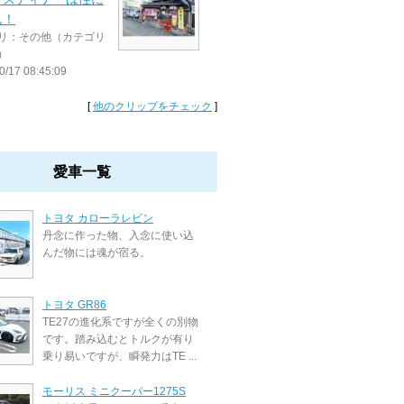
ん！
リ：その他（カテゴリ
）
0/17 08:45:09
[
他のクリップをチェック
]
愛車一覧
トヨタ カローラレビン
丹念に作った物、入念に使い込
んだ物には魂が宿る。
トヨタ GR86
TE27の進化系ですが全くの別物
です。踏み込むとトルクが有り
乗り易いですが、瞬発力はTE ...
モーリス ミニクーパー1275S