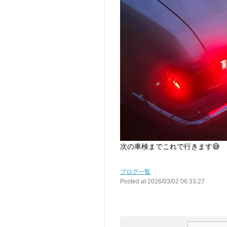
次の車検までこれで行きます😅
ブログ一覧
Posted at 2026/03/02 06:33:27