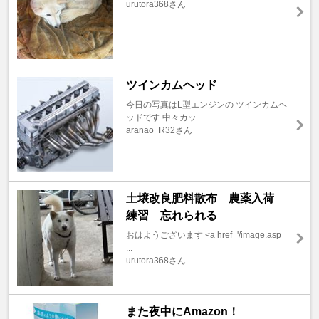
urutora368さん
ツインカムヘッド
今日の写真はL型エンジンの ツインカムヘ
ッドです 中々カッ ...
aranao_R32さん
土壌改良肥料散布 農薬入荷
練習 忘れられる
おはようございます <a href='/image.asp
...
urutora368さん
また夜中にAmazon！