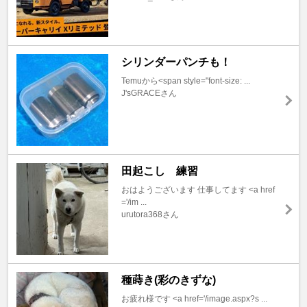
シリンダーパンチも！
Temuから<span style="font-size: ...
J'sGRACEさん
田起こし 練習
おはようございます 仕事してます <a href
='/im ...
urutora368さん
種蒔き(彩のきずな)
お疲れ様です <a href='/image.aspx?s ...