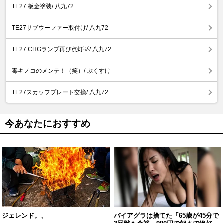
TE27 板金塗装/ 八九72
TE27サブウーファー取付け/ 八九72
TE27 CHGランプ再び点灯💡/ 八九72
毒キノコのメンテ！（笑）/ ぷくすけ
TE27スカッフプレート交換/ 八九72
今あなたにおすすめ
ジェレンド。、
バイアグラは捨てた「65歳が45分で