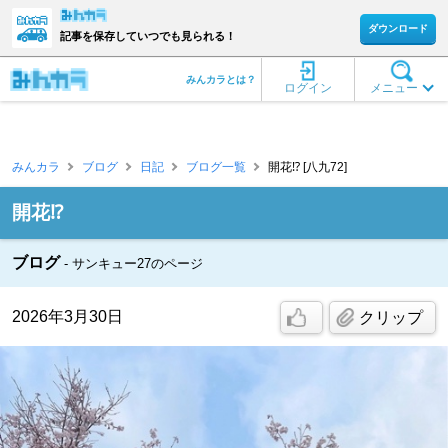
ダウンロード
記事を保存していつでも見られる！
みんカラとは？
ログイン
メニュー
みんカラ
ブログ
日記
ブログ一覧
開花⁉️ [八九72]
開花⁉️
ブログ
サンキュー27のページ
2026年3月30日
クリップ