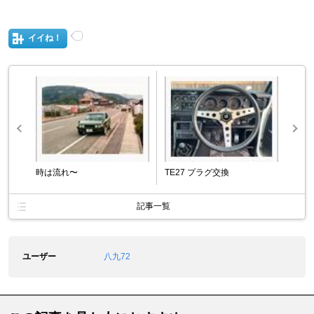
イイね！
時は流れ〜
TE27 プラグ交換
記事一覧
ユーザー
八九72