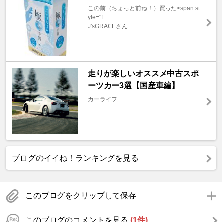
この前（ちょっと前ね！）買った<span st
yle="f ...
J'sGRACEさん
走りが楽しいオススメ中古スポ
ーツカー3選【国産車編】
カーライフ
ブログのイイね！ランキングを見る
このブログをクリップして保存
このブログのコメントを見る
(1件)