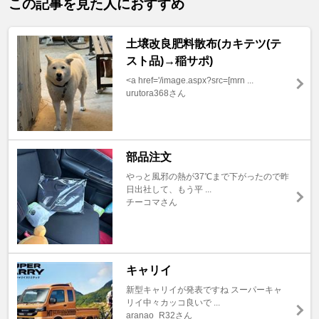
この記事を見た人におすすめ
土壌改良肥料散布(カキテツ(テ
スト品)→稲サポ)
<a href='/image.aspx?src=[mrn ...
urutora368さん
部品注文
やっと風邪の熱が37℃まで下がったので昨
日出社して、もう平 ...
チーコマさん
キャリイ
新型キャリイが発表ですね スーパーキャ
リイ中々カッコ良いで ...
aranao_R32さん