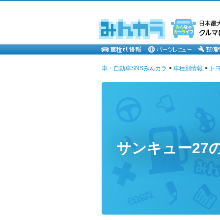
車・自動車SNSみんカラ
>
車種別情報
>
ト
サンキュー27