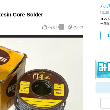
八九7
[
高知県
Resin Core Solder
TE2
一度乗
0
1