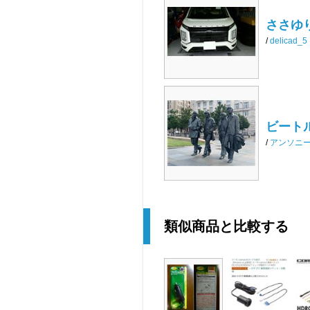
ささゆり
/
delicad_5
ビートル
/
アンソニ
類似商品と比較する