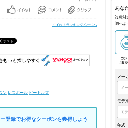
あな
複数社
調べよ
イイね！ランキングページへ
メー
スン
レスポール
ビートルズ
モデ
マイカー登録でお得なクーポンを獲得しよう
年式