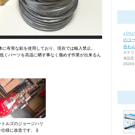
バーバ
のコ
合わ
ダは人体に有害な鉛を使用しており、現在では輸入禁止。
カテゴ
低くパーツを高温に晒す事なく傷めず作業が出来るん
未設定
2024/1
ートルズのジョージハリ
ン仕様に改造です。🎸