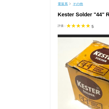
電装系
その他
Kester Solder "44" 
評価：
5