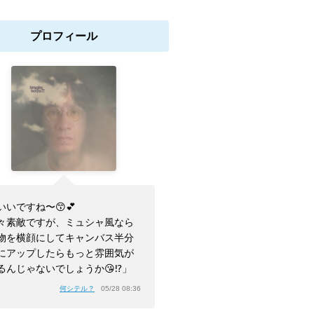
プロフィール
いいですね〜😙💕
々素敵ですが、ミュシャ風なら
物を横顔にしてキャンバス半分
にアップしたらもっと雰囲気が
るんじゃないでしょうか😘⁉️」
何シテル？
05/28 08:36