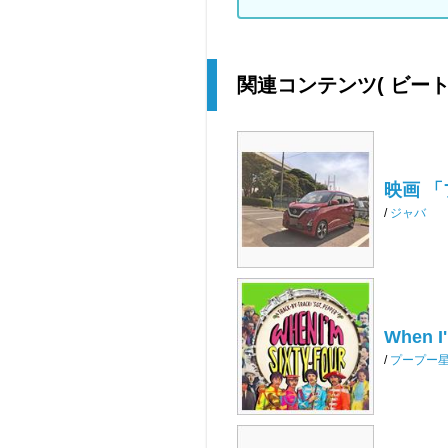
関連コンテンツ
( ビー
映画 「
/
ジャバ
When I'
/
プープー