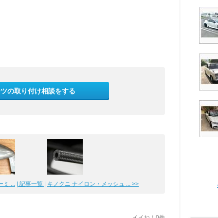
ーツの取り付け相談をする
 ...
| 記事一覧 |
キノクニ ナイロン・メッシュ ... >>
イイね！0件