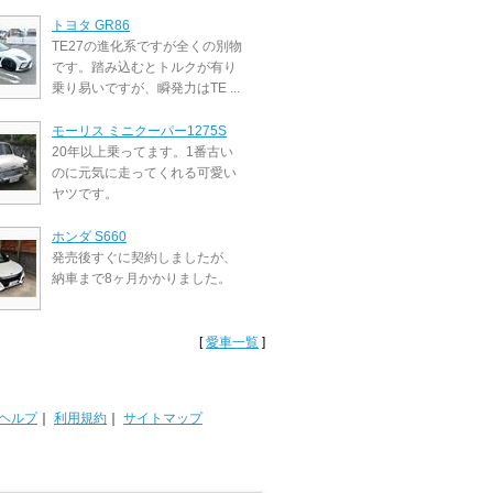
トヨタ GR86
TE27の進化系ですが全くの別物
です。踏み込むとトルクが有り
乗り易いですが、瞬発力はTE ...
モーリス ミニクーパー1275S
20年以上乗ってます。1番古い
のに元気に走ってくれる可愛い
ヤツです。
ホンダ S660
発売後すぐに契約しましたが、
納車まで8ヶ月かかりました。
[
愛車一覧
]
ヘルプ
｜
利用規約
｜
サイトマップ