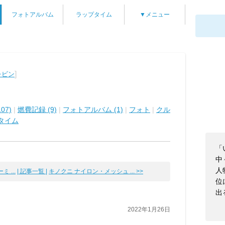
フォトアルバム
ラップタイム
▼メニュー
]
レビン
07)
|
燃費記録 (9)
|
フォトアルバム (1)
|
フォト
|
クル
タイム
「
中
人
 ...
| 記事一覧 |
キノクニ ナイロン・メッシュ ... >>
位
出
2022年1月26日