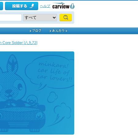
ヘルプ
in Core Solder [八九72]