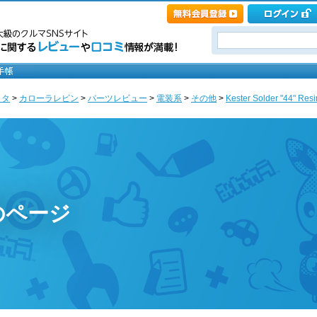
ヨタ
>
カローラレビン
>
パーツレビュー
>
電装系
>
その他
>
Kester Solder "44" Res
のページ