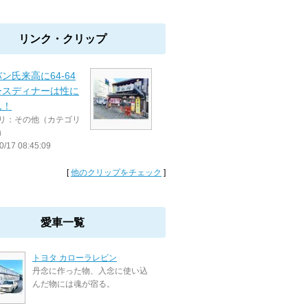
リンク・クリップ
ン氏来高に64-64
ースディナーは性に
ん！
リ：その他（カテゴリ
）
0/17 08:45:09
[
他のクリップをチェック
]
愛車一覧
トヨタ カローラレビン
丹念に作った物、入念に使い込
んだ物には魂が宿る。