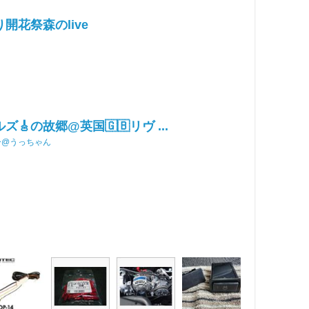
開花祭森のlive
ズ🎸の故郷@英国🇬🇧リヴ ...
ー@うっちゃん