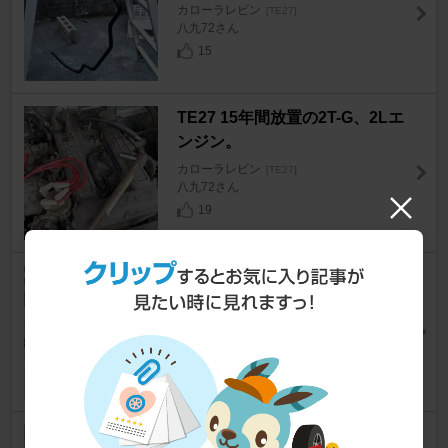
カローラレビン
[TE27]
八九72さん
15
TE27 15年間放置の2T-G、2Lエ
ンジン。
カローラレビン
[TE27]
八九72さん
19
TE27 リア車高調ショックの取
付け
カローラレビン
[TE27]
八九72さん
16
サーキットデビューには走行会