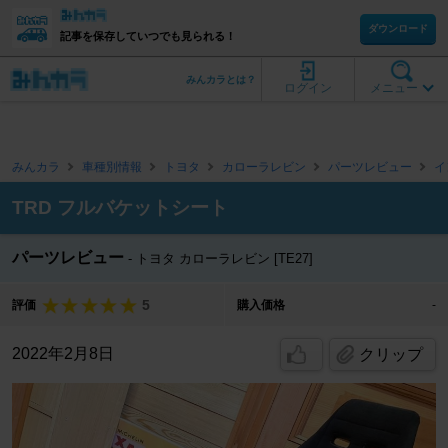
ダウンロード
記事を保存していつでも見られる！
みんカラとは？
ログイン
メニュー
みんカラ
車種別情報
トヨタ
カローラレビン
パーツレビュー
イ
TRD フルバケットシート
パーツレビュー
トヨタ カローラレビン [TE27]
5
評価
購入価格
-
2022年2月8日
クリップ