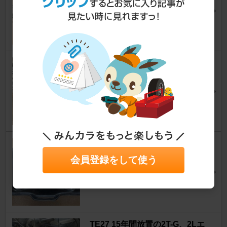
カローラレビン
[TE27]
八九72さん
16
TE27 最新パーツで組んだ2TG
エンジン
カローラレビン
[TE27]
八九72さん
58
TE27 バッテリー台の修理
カローラレビン
会員登録をして使う
[TE27]
八九72さん
16
TE27 15年間放置の2T-G、2Lエ