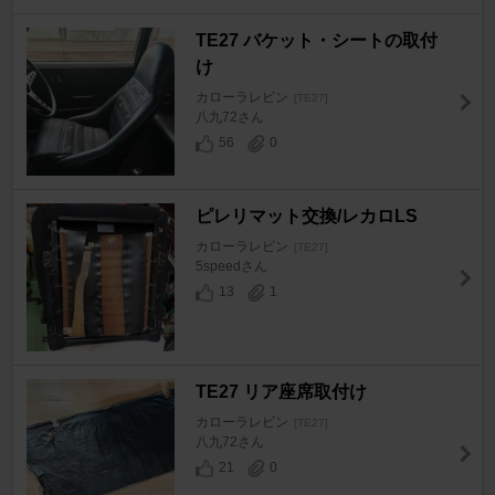
TE27 バケット・シートの取付
け
カローラレビン
[TE27]
八九72さん
56
0
ピレリマット交換/レカロLS
カローラレビン
[TE27]
5speedさん
13
1
TE27 リア座席取付け
カローラレビン
[TE27]
八九72さん
21
0