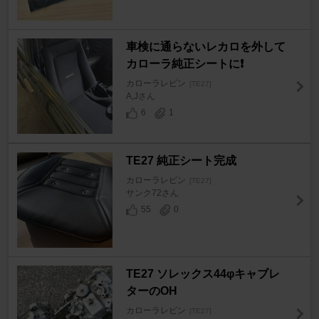
車検に通らないレカロを外して
カローラ純正シートに❗
カローラレビン
[TE27]
A,Jさん
6
1
TE27 純正シート完成
カローラレビン
[TE27]
サンク72さん
55
0
TE27 ソレックス44φキャブレ
ターのOH
カローラレビン
[TE27]