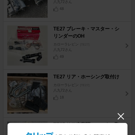
八九72さん
48
TE27 ブレーキ・マスター・シ
リンダーのOH
カローラレビン
[TE27]
八九72さん
49
TE27 リア・ホーシング取付け
カローラレビン
[TE27]
八九72さん
18
TE27 リア車高調ショックの取
付け