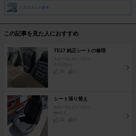
八九72さんの愛車
この記事を見た人におすすめ
TE27 純正シートの修理
カローラレビン
[TE27]
八九72さん
55
1
シート張り替え
カローラレビン
[TE27]
Iwaさん
31
0