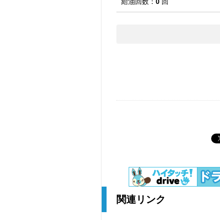
給油回数：
0
回
関連リンク