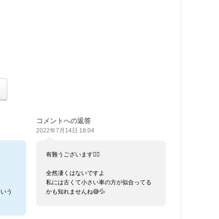
コメントへの返答
2022年7月14日 18:04
有難うございます🙇‍♀️
全然凄くはないですよ
私には古くて小さい車の方が似合ってる
という
かも知れませんね😅💦