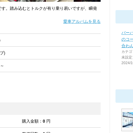
物です。踏み込むとトルクが有り乗り易いですが、瞬発
愛車アルバムを見る
バーバ
のコ
)
合わ
カテゴ
ブ)
未設定
2024/1
 ～
購入金額：
0
円