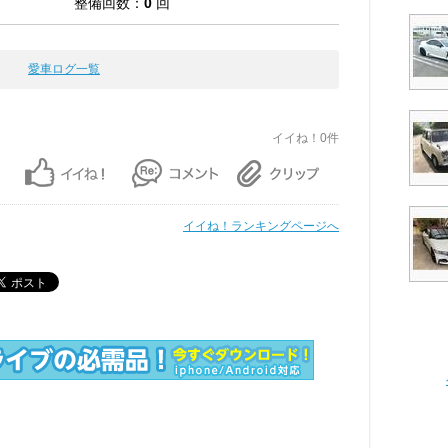
整備回数：
0
回
愛車ログ一覧
イイね！0件
イイね！ランキングページへ