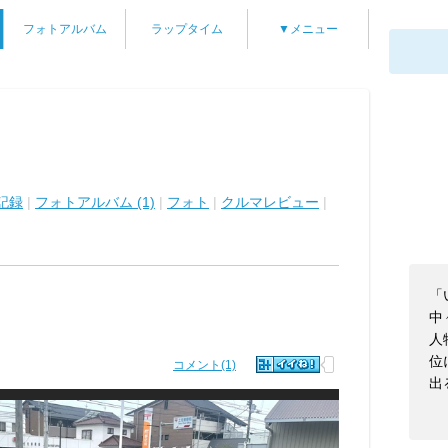
フォトアルバム
ラップタイム
▼メニュー
記録
|
フォトアルバム (1)
|
フォト
|
クルマレビュー
|
「
中
人
位
コメント(1)
出