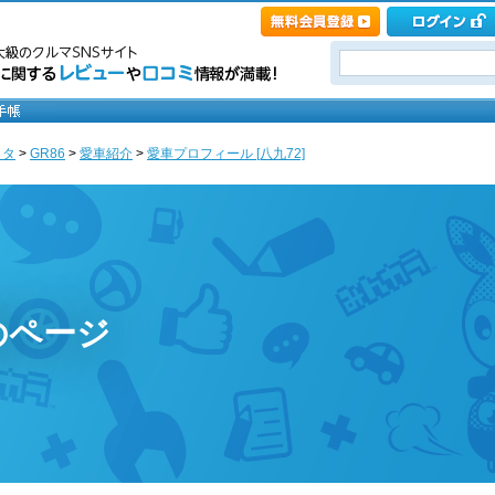
ヨタ
>
GR86
>
愛車紹介
>
愛車プロフィール [八九72]
のページ