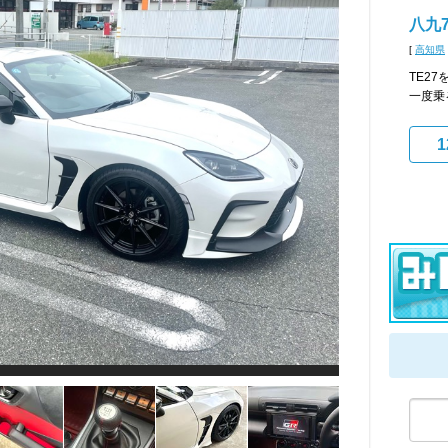
八九7
[
高知県
TE2
一度乗
1