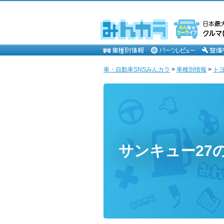
車・自動車SNSみんカラ
>
車種別情報
>
ト
サンキュー27