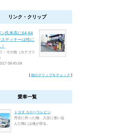
リンク・クリップ
ン氏来高に64-64
ースディナーは性に
ん！
リ：その他（カテゴリ
）
0/17 08:45:09
[
他のクリップをチェック
]
愛車一覧
トヨタ カローラレビン
丹念に作った物、入念に使い込
んだ物には魂が宿る。