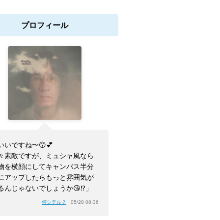
プロフィール
いいですね〜😙💕
々素敵ですが、ミュシャ風なら
物を横顔にしてキャンバス半分
にアップしたらもっと雰囲気が
るんじゃないでしょうか😘⁉️」
何シテル？
05/28 08:36