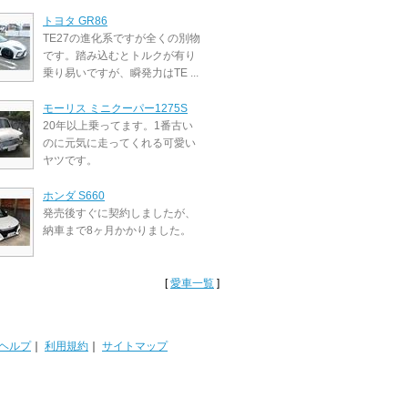
トヨタ GR86
TE27の進化系ですが全くの別物
です。踏み込むとトルクが有り
乗り易いですが、瞬発力はTE ...
モーリス ミニクーパー1275S
20年以上乗ってます。1番古い
のに元気に走ってくれる可愛い
ヤツです。
ホンダ S660
発売後すぐに契約しましたが、
納車まで8ヶ月かかりました。
[
愛車一覧
]
ヘルプ
｜
利用規約
｜
サイトマップ