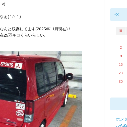
<)
<<
( ´△｀)
んと残存してます(2025年11月現在)！
日
在25万キロくらいらしい。
2
9
16
23
30
ホンダ
ルAS