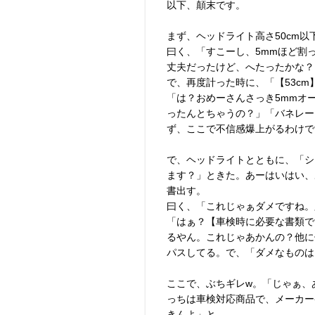
以下、顛末です。
まず、ヘッドライト高さ50cm
曰く、「すこーし、5mmほど割
丈夫だったけど、へたったかな？」
で、再度計った時に、「【53c
「は？おめーさんさっき5mmオ
ったんとちゃうの？」「バネレー
ず、ここで不信感爆上がるわけで
で、ヘッドライトとともに、「シ
ます？」ときた。あーはいはい、
書出す。
曰く、「これじゃぁダメですね。
「はぁ？【車検時に必要な書類で
るやん。これじゃあかんの？他に
パスしてる。で、「ダメなものは
ここで、ぶちギレw。「じゃぁ、
っちは車検対応商品で、メーカー
きんよ」と。