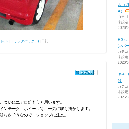
ル（79
A）
カテゴ
未設定
2026/0
RS c
(0)
|
トラックバック(0)
| 日記
ンパ
カテゴ
未設定
2026/0
キャ
け
カテゴ
未設定
2026/0
、ついにエアロ組もうと思います。
インテーク、ホイール等、一気に取り掛かります。
題なさそうなので、ショップに注文。