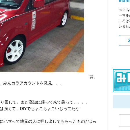
man
man
ーマル
ころは
いません
昔、
の、みんカラアカウントを発見、、、
乗り回して、また高知に帰って来て乗って、、、。
は強くて、DIYでちょこちょこいじってたな
にハマって地元の人に押し出してもらったものだよw