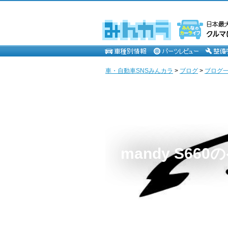
車・自動車SNSみんカラ
>
ブログ
>
ブログ一覧
mandy S66