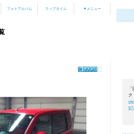
フォトアルバム
ラップタイム
▼メニュー
覧
「
ク
vi
97