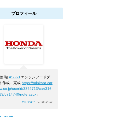
プロフィール
[整備]
#S660
エンジンフードダ
ト作成～完成
https://minkara.car
ew.co.jp/userid/3392713/car/316
39/8714740/note.aspx
」
何シテル？
07/18 14:10