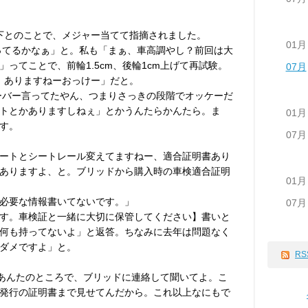
以下とのことで、メジャー当てて指摘されました。
01月
ってるかなぁ」と。私も「まぁ、車高調やし？前回は大
ってことで、前輪1.5cm、後輪1cm上げて再試験。
07月
m】ありますねーおっけー」だと。
ーバー言ってたやん、つまりさっきの段階でオッケーだ
トとかありますしねぇ」とかうんたらかんたら。ま
01月
す。
07月
ートとシートレール変えてますねー、適合証明書あり
ありますよ、と。ブリッドから購入時の車検適合証明
01月
必要な情報書いてないです。」
07月
す。車検証と一緒に大切に保管してください】書いと
何も持ってないよ」と返答。ちなみに去年は問題なく
ダメですよ」と。
RS
あんたのところで、ブリッドに連絡して聞いてよ。こ
発行の証明書まで見せてんだから。これ以上なにもで