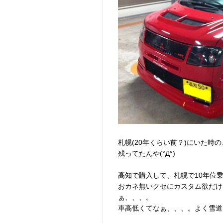
札幌(20年くらい前？)にいた時
残ってたんや(°Д°)
高知で購入して、札幌で10年位
おカネ無いクセにカスタム欲だけ
ぁ、、、。
車高低くてなぁ、、、。よく雪道