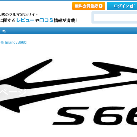
 [mandyS660]
0のページ