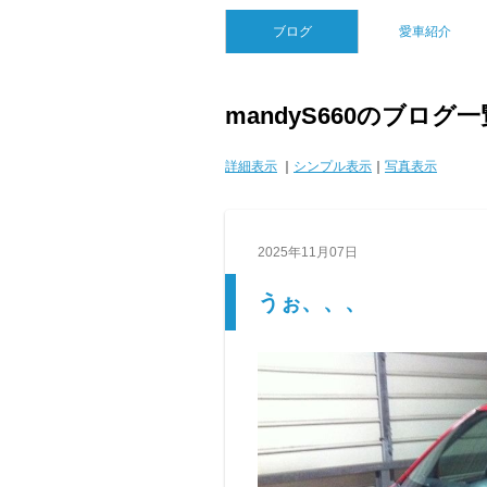
ブログ
愛車紹介
mandyS660のブログ一
詳細表示
｜
シンプル表示
｜
写真表示
2025年11月07日
うぉ、、、