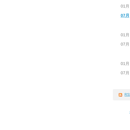
01月
07月
01月
07月
01月
07月
RS