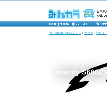
車・自動車SNSみんカラ
>
ブログ
>
ブログ一覧
mandy S66