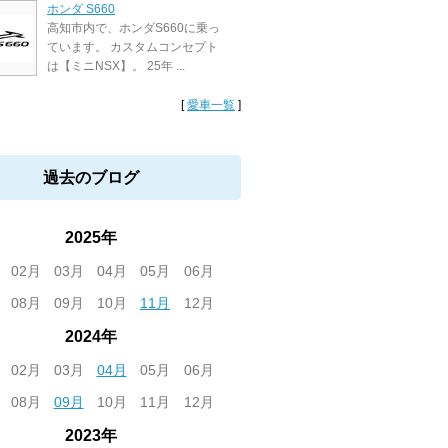
ホンダ S660
高知市内で、ホンダS660に乗っ
ています。 カスタムコンセプト
は【ミニNSX】。 25年 ...
[
愛車一覧
]
過去のブログ
2025年
02月
03月
04月
05月
06月
08月
09月
10月
11月
12月
2024年
02月
03月
04月
05月
06月
08月
09月
10月
11月
12月
2023年