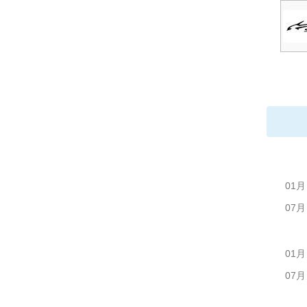
01月
07月
01月
07月