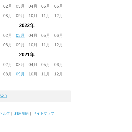
02月
03月
04月
05月
06月
08月
09月
10月
11月
12月
2022年
02月
03月
04月
05月
06月
08月
09月
10月
11月
12月
2021年
02月
03月
04月
05月
06月
08月
09月
10月
11月
12月
S2.0
ヘルプ
｜
利用規約
｜
サイトマップ